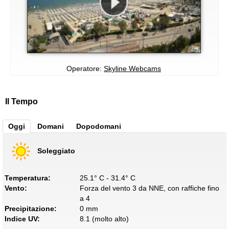
Operatore:
Skyline Webcams
Il Tempo
Oggi
Domani
Dopodomani
Soleggiato
Temperatura:
25.1° C - 31.4° C
Vento:
Forza del vento 3 da NNE, con raffiche fino
a 4
Precipitazione:
0 mm
Indice UV:
8.1 (molto alto)