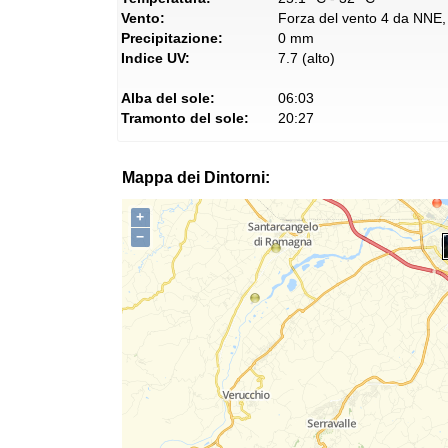
Vento:
Forza del vento 4 da NNE, 
Precipitazione:
0 mm
Indice UV:
7.7 (alto)
Alba del sole:
06:03
Tramonto del sole:
20:27
Mappa dei Dintorni:
+
−