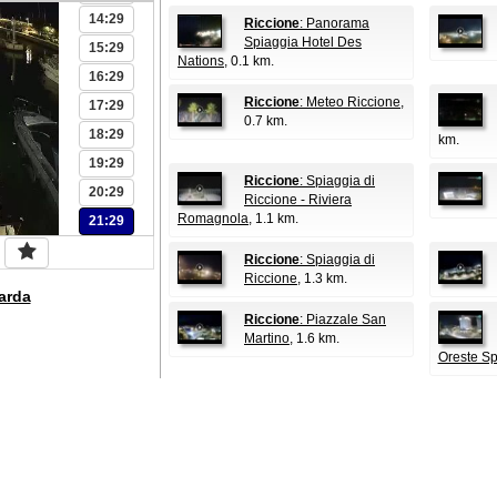
14:29
Riccione
: Panorama
Spiaggia Hotel Des
15:29
Nations
, 0.1 km.
16:29
Riccione
: Meteo Riccione
,
17:29
0.7 km.
18:29
km.
19:29
Riccione
: Spiaggia di
20:29
Riccione - Riviera
Romagnola
, 1.1 km.
21:29
Riccione
: Spiaggia di
Riccione
, 1.3 km.
arda
Riccione
: Piazzale San
Martino
, 1.6 km.
Oreste Sp