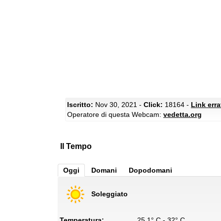
Iscritto:
Nov 30, 2021 -
Click:
18164 -
Link err
Operatore di questa Webcam:
vedetta.org
Il Tempo
Oggi
Domani
Dopodomani
Soleggiato
Temperatura:
25.1° C - 32° C