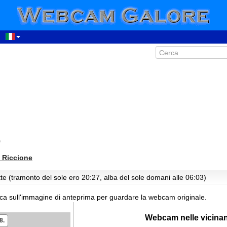
00:29
01:29
02:29
03:29
04:29
05:29
06:29
e
07:29
08:29
Riccione
09:29
te (tramonto del sole ero 20:27, alba del sole domani alle 06:03)
10:29
11:29
cca sull'immagine di anteprima per guardare la webcam originale.
12:29
Webcam nelle vicina
8.
13:29