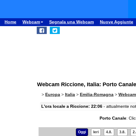
Home
Webcam
Segnala una Webcam
Nuove Aggiunte
Webcam Riccione, Italia: Porto Canal
>
Europa
>
Italia
>
Emilia-Romagna
>
Webcam 
L'ora locale a Riccione: 22:06
- attualmente not
Porto Canale
:
Cli
Oggi
Ieri
4.8.
3.8.
2.