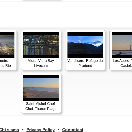
neiro:
Vlora: Vlora Bay
Val-d'Isère: Refuge du
Les Abers: 
su Rio
Livecam
Prariond
Castel 
Saint-Michel-Chef-
Chef: Tharon Plage
Chi siamo
•
Privacy Policy
•
Contattaci