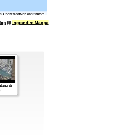
©
OpenStreetMap
contributors.
Map
Ingrandire Mappa
tana di
i