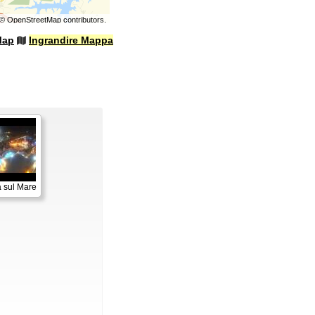
©
OpenStreetMap
contributors.
Map
Ingrandire Mappa
a sul Mare