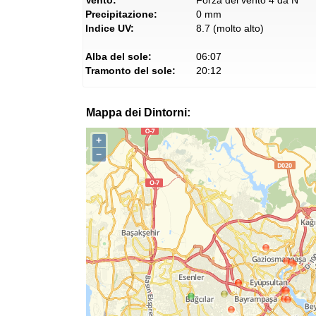
Vento:
Forza del vento 4 da N
Precipitazione:
0 mm
Indice UV:
8.7 (molto alto)
Alba del sole:
06:07
Tramonto del sole:
20:12
Mappa dei Dintorni:
+
−