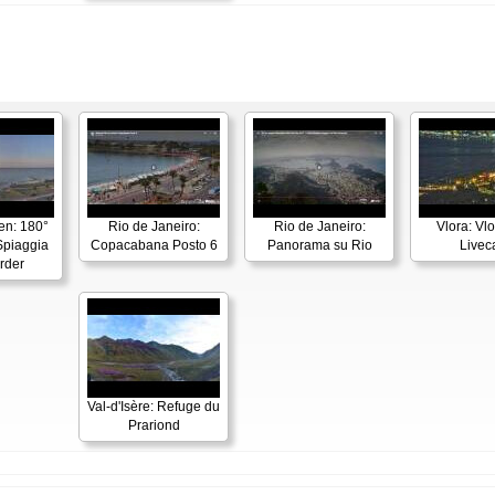
en: 180°
Rio de Janeiro:
Rio de Janeiro:
Vlora: Vl
piaggia
Copacabana Posto 6
Panorama su Rio
Live
rder
Val-d'Isère: Refuge du
Prariond