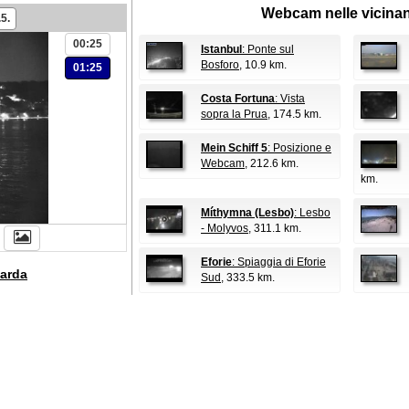
Webcam nelle vicina
5.
00:25
Istanbul
: Ponte sul
Bosforo
, 10.9 km.
01:25
Costa Fortuna
: Vista
sopra la Prua
, 174.5 km.
Mein Schiff 5
: Posizione e
Webcam
, 212.6 km.
km.
Míthymna (Lesbo)
: Lesbo
- Molyvos
, 311.1 km.
Eforie
: Spiaggia di Eforie
arda
Sud
, 333.5 km.