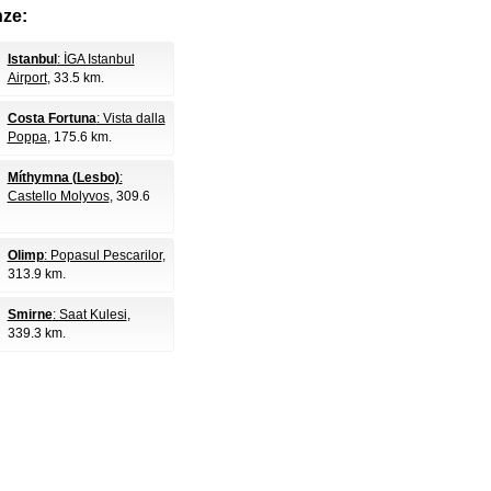
nze:
Istanbul
: İGA Istanbul
Airport
, 33.5 km.
Costa Fortuna
: Vista dalla
Poppa
, 175.6 km.
Míthymna (Lesbo)
:
Castello Molyvos
, 309.6
Olimp
: Popasul Pescarilor
,
313.9 km.
Smirne
: Saat Kulesi
,
339.3 km.