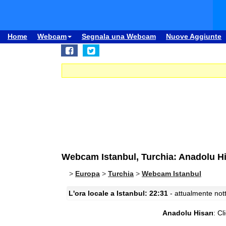
Home
Webcam
Segnala una Webcam
Nuove Aggiunte
Webcam Istanbul, Turchia: Anadolu Hi
>
Europa
>
Turchia
>
Webcam Istanbul
L'ora locale a Istanbul: 22:31
- attualmente nott
Anadolu Hisarı
:
Cl