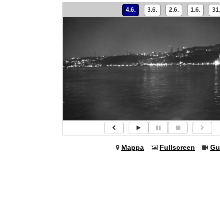
4.6.
3.6.
2.6.
1.6.
31.
Mappa
Fullscreen
Gu