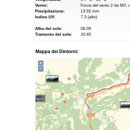
Vento:
Forza del vento 2 da NO, co
Precipitazione:
13.92 mm
Indice UV:
7.3 (alto)
Alba del sole:
06:09
Tramonto del sole:
20:45
Mappa dei Dintorni:
+
−