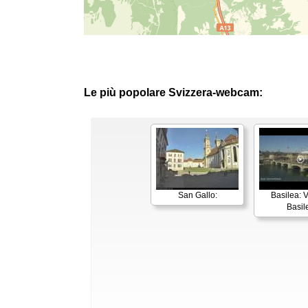
Le più popolare Svizzera-webcam:
San Gallo:
Basilea: V
Basil