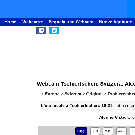
Home
Webcam
Segnala una Webcam
Nuove Aggiunte
Webcam Tschiertschen, Svizzera: Alc
>
Europa
>
Svizzera
>
Grigioni
>
Tschiertsche
L'ora locale a Tschiertschen: 18:28
- attualmen
Alcune Viste
:
Cli
Oggi
Ieri
5.8.
4.8.
3.