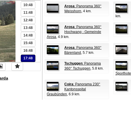
10:48
Arosa
: Panorama 360°
Weisshorn
, 4 km.
11:48
km.
12:48
Arosa
: Panorama 360°
13:48
Hochwang - Gemeinde
14:48
Arosa
, 4.9 km.
15:48
Arosa
: Panorama 360°
16:48
Bärenland
, 5.7 km.
17:48
Tschuggen
: Panorama
360° Tschuggen
, 5.8 km.
Sporthote
arda
Coira
: Panorama 230°
Kantonsspital
Graubünden
, 6.9 km.