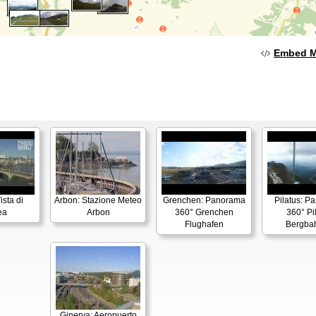
Embed 
ista di
Arbon: Stazione Meteo
Grenchen: Panorama
Pilatus: P
ea
Arbon
360° Grenchen
360° Pi
Flughafen
Bergba
Ginerva: Aeropuerto