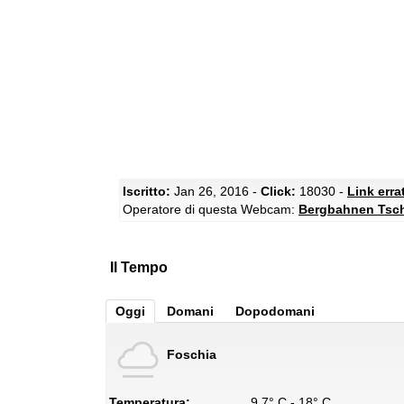
Iscritto:
Jan 26, 2016 -
Click:
18030 -
Link erra
Operatore di questa Webcam:
Bergbahnen Tsch
Il Tempo
Oggi
Domani
Dopodomani
Foschia
Temperatura:
9.7° C - 18° C