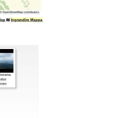
©
OpenStreetMap
contributors.
Map
Ingrandire Mappa
anorama
latus
hnen