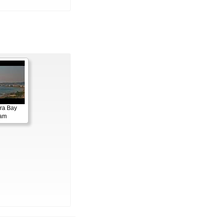
ora Bay
cam