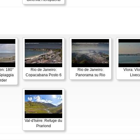
en: 180°
Rio de Janeiro:
Rio de Janeiro:
Vlora: Vl
piaggia
Copacabana Posto 6
Panorama su Rio
Live
rder
Val-d'Isère: Refuge du
Prariond