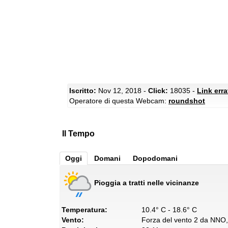
Iscritto:
Nov 12, 2018 -
Click:
18035 -
Link err
Operatore di questa Webcam:
roundshot
Il Tempo
Oggi
Domani
Dopodomani
Pioggia a tratti nelle vicinanze
Temperatura:
10.4° C - 18.6° C
Vento:
Forza del vento 2 da NNO, 