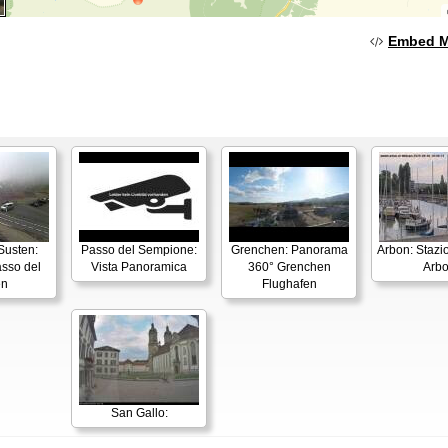
Embed 
Susten:
Passo del Sempione:
Grenchen: Panorama
Arbon: Stazi
asso del
Vista Panoramica
360° Grenchen
Arb
en
Flughafen
San Gallo: