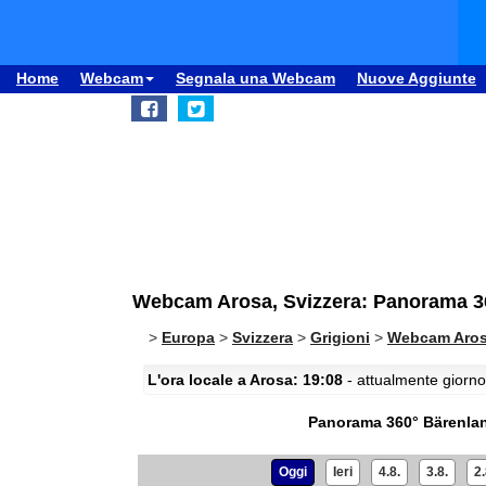
Home
Webcam
Segnala una Webcam
Nuove Aggiunte
Webcam Arosa, Svizzera: Panorama 3
>
Europa
>
Svizzera
>
Grigioni
>
Webcam Aro
L'ora locale a Arosa: 19:08
- attualmente giorno 
Panorama 360° Bärenla
Oggi
Ieri
4.8.
3.8.
2.