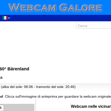
00:02
01:02
02:02
03:02
04:02
05:02
60° Bärenland
06:02
sa
07:02
08:02
(alba del sole: 06:06 - tramonto del sole: 20:46)
09:02
nd
:
Clicca sull'immagine di anteprima per guardare la webcam originale
10:02
11:02
Webcam nelle vicina
8.
12:02