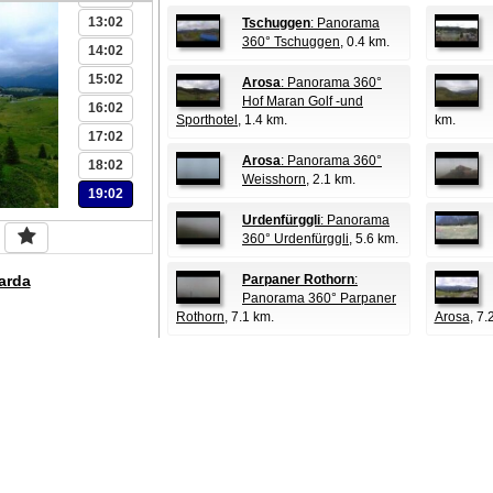
13:02
Tschuggen
: Panorama
360° Tschuggen
, 0.4 km.
14:02
15:02
Arosa
: Panorama 360°
Hof Maran Golf -und
16:02
Sporthotel
, 1.4 km.
km.
17:02
Arosa
: Panorama 360°
18:02
Weisshorn
, 2.1 km.
19:02
Urdenfürggli
: Panorama
360° Urdenfürggli
, 5.6 km.
arda
Parpaner Rothorn
:
Panorama 360° Parpaner
Rothorn
, 7.1 km.
Arosa
, 7.