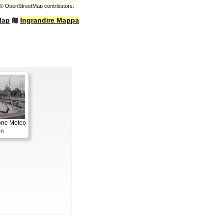
©
OpenStreetMap
contributors.
Map
Ingrandire Mappa
one Meteo
on