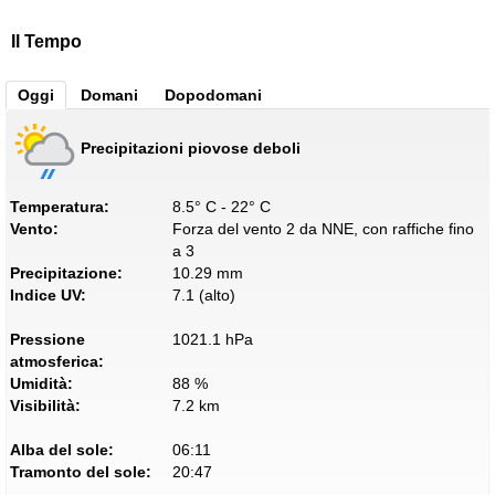
Il Tempo
Oggi
Domani
Dopodomani
Precipitazioni piovose deboli
Temperatura:
8.5° C - 22° C
Vento:
Forza del vento 2 da NNE, con raffiche fino
a 3
Precipitazione:
10.29 mm
Indice UV:
7.1 (alto)
Pressione
1021.1 hPa
atmosferica:
Umidità:
88 %
Visibilità:
7.2 km
Alba del sole:
06:11
Tramonto del sole:
20:47