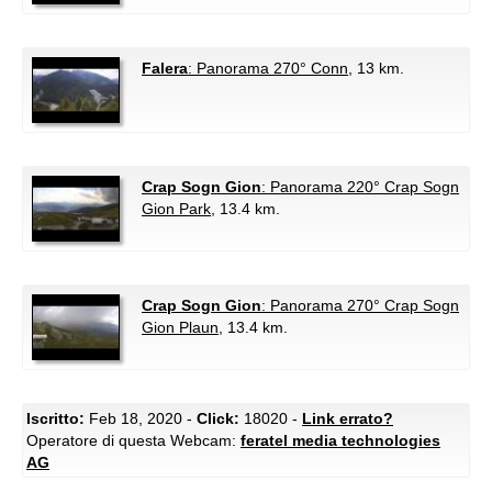
Falera
: Panorama 270° Conn
, 13 km.
Crap Sogn Gion
: Panorama 220° Crap Sogn
Gion Park
, 13.4 km.
Crap Sogn Gion
: Panorama 270° Crap Sogn
Gion Plaun
, 13.4 km.
Iscritto:
Feb 18, 2020 -
Click:
18020 -
Link errato?
Operatore di questa Webcam:
feratel media technologies
AG