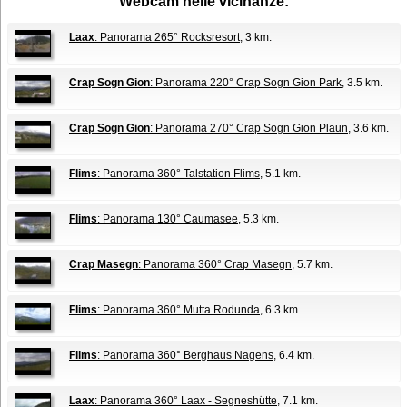
Webcam nelle vicinanze:
Laax
: Panorama 265° Rocksresort
, 3 km.
Crap Sogn Gion
: Panorama 220° Crap Sogn Gion Park
, 3.5 km.
Crap Sogn Gion
: Panorama 270° Crap Sogn Gion Plaun
, 3.6 km.
Flims
: Panorama 360° Talstation Flims
, 5.1 km.
Flims
: Panorama 130° Caumasee
, 5.3 km.
Crap Masegn
: Panorama 360° Crap Masegn
, 5.7 km.
Flims
: Panorama 360° Mutta Rodunda
, 6.3 km.
Flims
: Panorama 360° Berghaus Nagens
, 6.4 km.
Laax
: Panorama 360° Laax - Segneshütte
, 7.1 km.