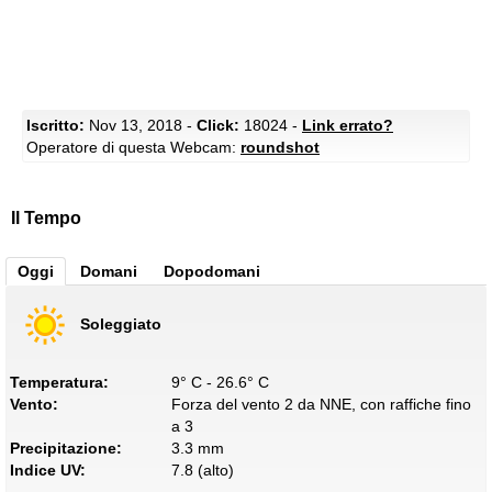
Iscritto:
Nov 13, 2018 -
Click:
18024 -
Link errato?
Operatore di questa Webcam:
roundshot
Il Tempo
Oggi
Domani
Dopodomani
Soleggiato
Temperatura:
9° C - 26.6° C
Vento:
Forza del vento 2 da NNE, con raffiche fino
a 3
Precipitazione:
3.3 mm
Indice UV:
7.8 (alto)