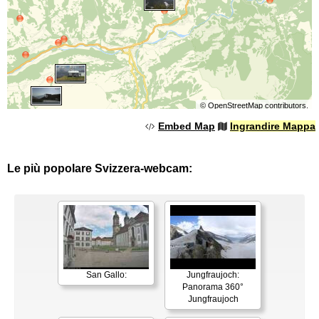
©
OpenStreetMap
contributors.
Embed Map
Ingrandire Mappa
Le più popolare Svizzera-webcam:
San Gallo:
Jungfraujoch:
Panorama 360°
Jungfraujoch