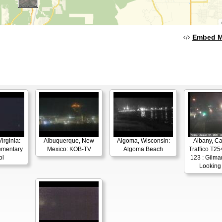
Embed 
irginia:
Albuquerque, New
Algoma, Wisconsin:
Albany, Cal
ementary
Mexico: KOB-TV
Algoma Beach
Traffico T25
ol
123 : Gilman
Looking