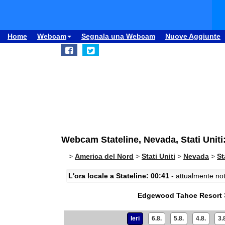
Home
Webcam
Segnala una Webcam
Nuove Aggiunte
Webcam Stateline, Nevada, Stati Uni
>
America del Nord
>
Stati Uniti
>
Nevada
>
St
L'ora locale a Stateline: 00:41
- attualmente not
Edgewood Tahoe Resort 
Ieri
6.8.
5.8.
4.8.
3.