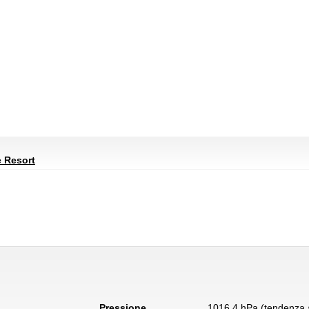
 Resort
Pressione
1016.4 hPa (tendenza a