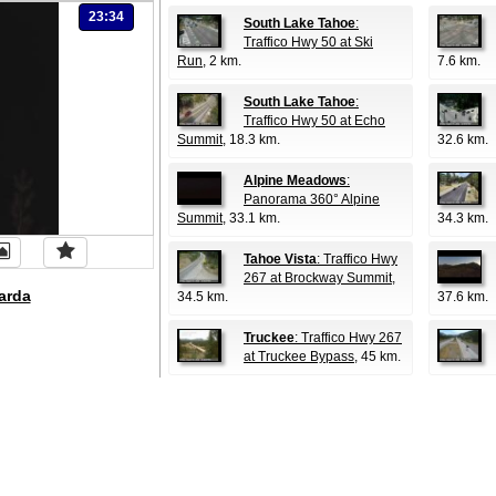
23:34
South Lake Tahoe
:
Traffico Hwy 50 at Ski
Run
, 2 km.
7.6 km.
South Lake Tahoe
:
Traffico Hwy 50 at Echo
Summit
, 18.3 km.
32.6 km.
Alpine Meadows
:
Panorama 360° Alpine
Summit
, 33.1 km.
34.3 km.
Tahoe Vista
: Traffico Hwy
267 at Brockway Summit
,
arda
34.5 km.
37.6 km.
Truckee
: Traffico Hwy 267
at Truckee Bypass
, 45 km.