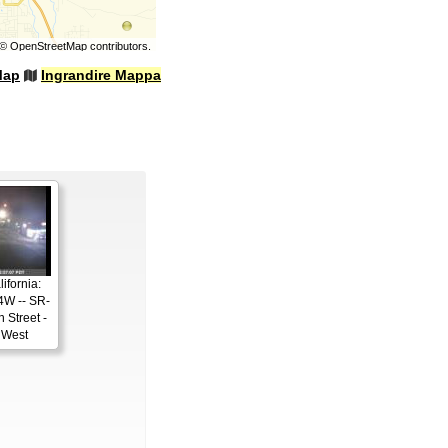
©
OpenStreetMap
contributors.
Map
Ingrandire Mappa
ifornia:
4W -- SR-
 Street -
 West