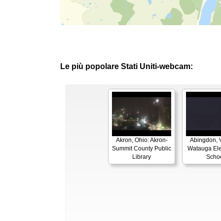
Le più popolare Stati Uniti-webcam:
Akron, Ohio: Akron-
Abingdon, V
Summit County Public
Watauga El
Library
Scho