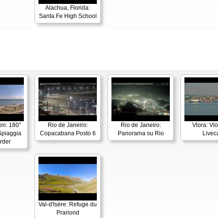
Alachua, Florida:
Santa Fe High School
en: 180°
Rio de Janeiro:
Rio de Janeiro:
Vlora: Vl
piaggia
Copacabana Posto 6
Panorama su Rio
Live
rder
Val-d'Isère: Refuge du
Prariond