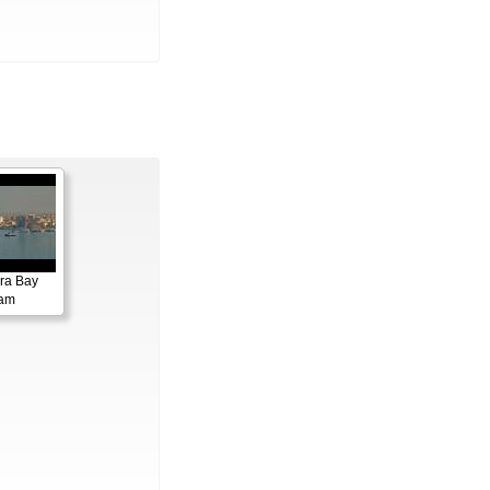
ora Bay
cam