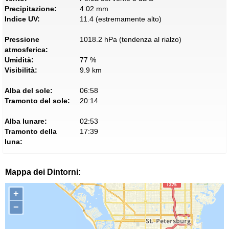
Precipitazione:
4.02 mm
Indice UV:
11.4 (estremamente alto)
Pressione
1018.2 hPa (tendenza al rialzo)
atmosferica:
Umidità:
77 %
Visibilità:
9.9 km
Alba del sole:
06:58
Tramonto del sole:
20:14
Alba lunare:
02:53
Tramonto della
17:39
luna:
Mappa dei Dintorni:
+
−