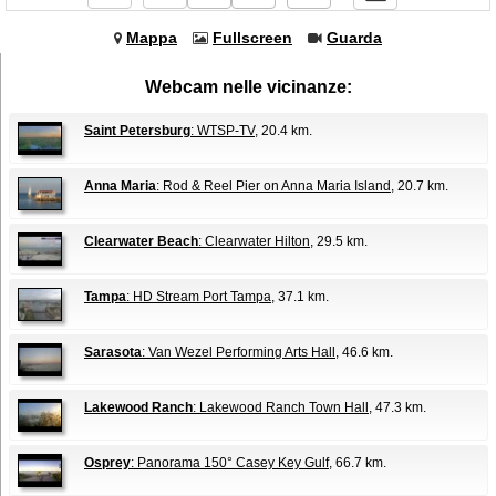
Mappa
Fullscreen
Guarda
Webcam nelle vicinanze:
Saint Petersburg
: WTSP-TV
, 20.4 km.
Anna Maria
: Rod & Reel Pier on Anna Maria Island
, 20.7 km.
Clearwater Beach
: Clearwater Hilton
, 29.5 km.
Tampa
: HD Stream Port Tampa
, 37.1 km.
Sarasota
: Van Wezel Performing Arts Hall
, 46.6 km.
Lakewood Ranch
: Lakewood Ranch Town Hall
, 47.3 km.
Osprey
: Panorama 150° Casey Key Gulf
, 66.7 km.