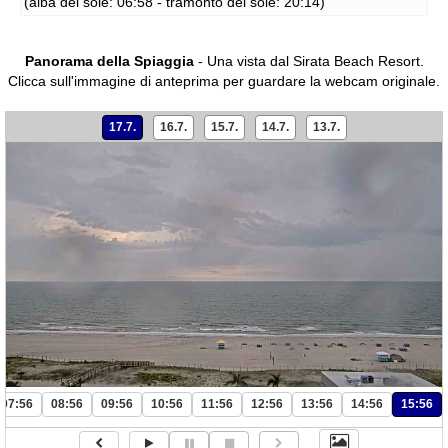
(alba del sole: 06:58 - tramonto del sole: 20:14)
Panorama della Spiaggia
- Una vista dal Sirata Beach Resort.
Clicca sull'immagine di anteprima per guardare la webcam originale.
17.7.
16.7.
15.7.
14.7.
13.7.
07:56
08:56
09:56
10:56
11:56
12:56
13:56
14:56
15:56