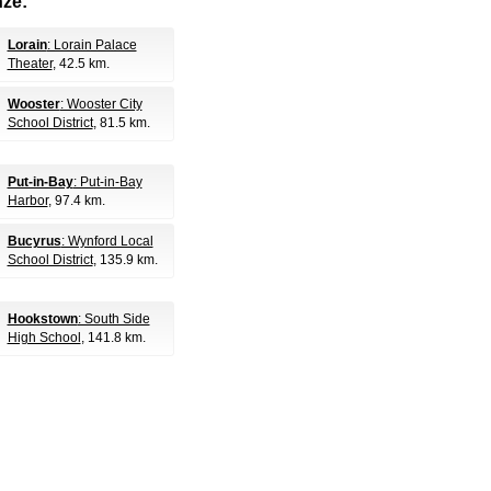
nze:
Lorain
: Lorain Palace
Theater
, 42.5 km.
Wooster
: Wooster City
School District
, 81.5 km.
Put-in-Bay
: Put-in-Bay
Harbor
, 97.4 km.
Bucyrus
: Wynford Local
School District
, 135.9 km.
Hookstown
: South Side
High School
, 141.8 km.