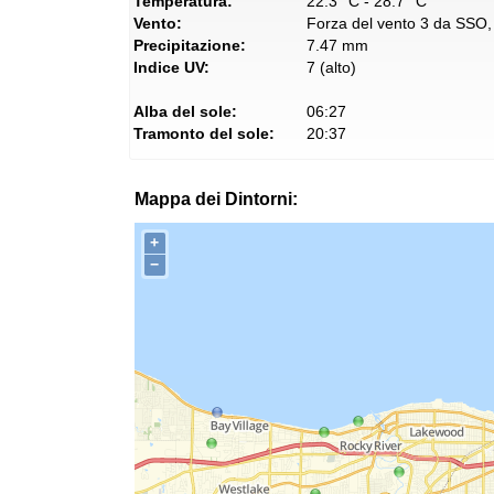
Temperatura:
22.3° C - 28.7° C
Vento:
Forza del vento 3 da SSO, 
Precipitazione:
7.47 mm
Indice UV:
7 (alto)
Alba del sole:
06:27
Tramonto del sole:
20:37
Mappa dei Dintorni:
+
−