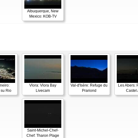
Albuquerque, New
Mexico: KOB-TV
neiro:
Vlora: Vlora Bay
Val-d'Isère: Refuge du
Les Abers: 
su Rio
Livecam
Prariond
Castel 
Saint-Michel-Chef-
Chef: Tharon Plage