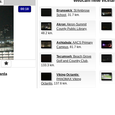
Webcam nelle vicina
8.
00:18
Brunswick
: St Ambrose
School
, 31.7 km.
Akron
: Akron-Summit
County Public Library
,
48.2 km.
Ashtabula
: AACS Primary
Campus
, 81.7 km.
Tecumseh
: Beach Grove
Golf and Country Club
,
133.3 km.
arda
Viking Octantis
:
PANOMAX Viking
Octantis
, 137.6 km.