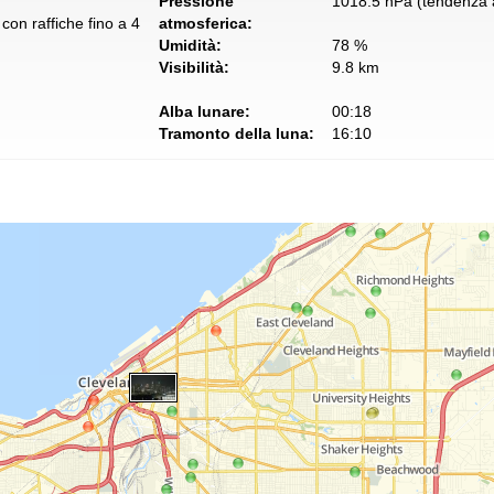
Pressione
1018.5 hPa (tendenza a
con raffiche fino a 4
atmosferica:
Umidità:
78 %
Visibilità:
9.8 km
Alba lunare:
00:18
Tramonto della luna:
16:10