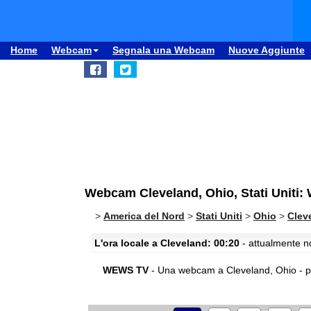
Home
Webcam
Segnala una Webcam
Nuove Aggiunte
Webcam Cleveland, Ohio, Stati Uniti
>
America del Nord
>
Stati Uniti
>
Ohio
>
Clev
L'ora locale a Cleveland: 00:20
- attualmente no
WEWS TV
- Una webcam a Cleveland, Ohio - 