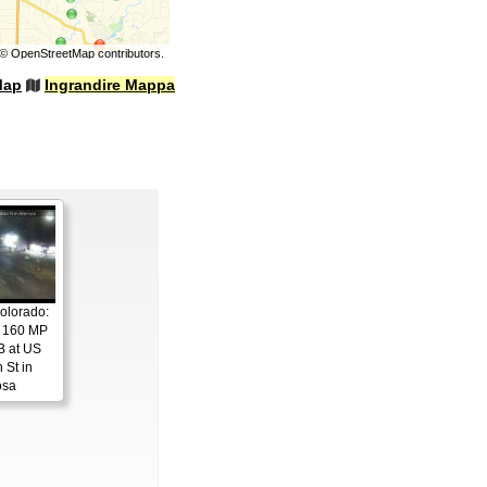
©
OpenStreetMap
contributors.
Map
Ingrandire Mappa
olorado:
S 160 MP
B at US
 St in
osa