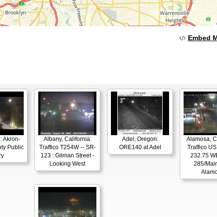
Embed 
: Akron-
Albany, California:
Adel, Oregon:
Alamosa, C
ty Public
Traffico T254W -- SR-
ORE140 at Adel
Traffico U
ry
123 : Gilman Street -
232.75 W
Looking West
285/Main
Alam