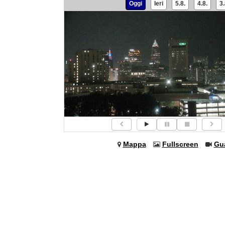
Oggi
Ieri
5.8.
4.8.
3.
Mappa
Fullscreen
Gu