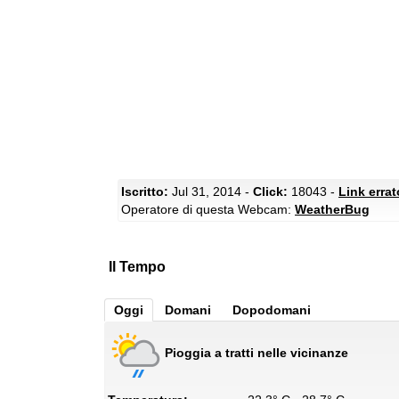
Iscritto:
Jul 31, 2014 -
Click:
18043 -
Link erra
Operatore di questa Webcam:
WeatherBug
Il Tempo
Oggi
Domani
Dopodomani
Pioggia a tratti nelle vicinanze