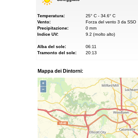
Temperatura:
25° C - 34.6° C
Vento:
Forza del vento 3 da SSO
Precipitazione:
0 mm
Indice UV:
9.2 (molto alto)
Alba del sole:
06:11
Tramonto del sole:
20:13
Mappa dei Dintorni:
+
−