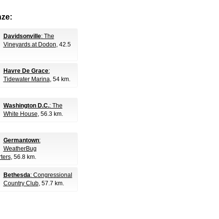
nze:
Davidsonville
: The
Vineyards at Dodon
, 42.5
Havre De Grace
:
Tidewater Marina
, 54 km.
Washington D.C.
: The
White House
, 56.3 km.
Germantown
:
WeatherBug
ters
, 56.8 km.
Bethesda
: Congressional
Country Club
, 57.7 km.