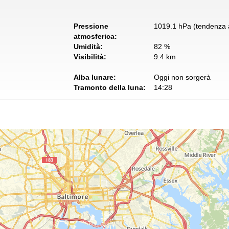
Pressione
1019.1 hPa (tendenza a
atmosferica:
Umidità:
82 %
Visibilità:
9.4 km
Alba lunare:
Oggi non sorgerà
Tramonto della luna:
14:28