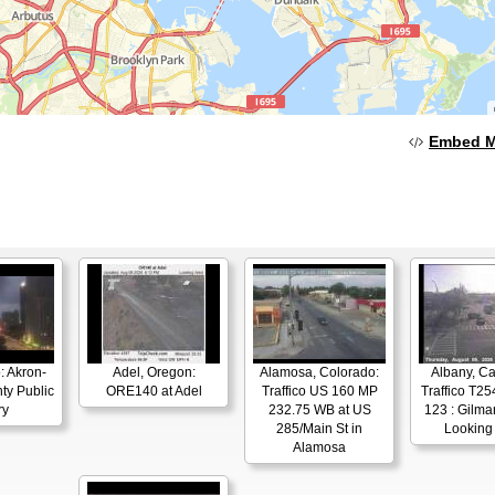
Embed 
: Akron-
Adel, Oregon:
Alamosa, Colorado:
Albany, Cal
ty Public
ORE140 at Adel
Traffico US 160 MP
Traffico T25
ry
232.75 WB at US
123 : Gilman
285/Main St in
Looking
Alamosa