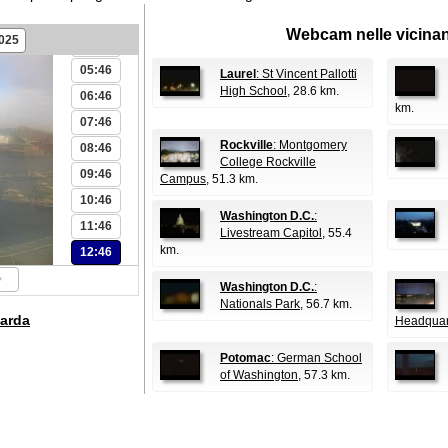
03:46
Webcam nelle vicina
2025
04:46
05:46
Laurel
: St Vincent Pallotti
High School
, 28.6 km.
06:46
km.
07:46
Rockville
: Montgomery
08:46
College Rockville
09:46
Campus
, 51.3 km.
10:46
Washington D.C.
:
11:46
Livestream Capitol
, 55.4
km.
12:46
Washington D.C.
:
Nationals Park
, 56.7 km.
arda
Headquar
Potomac
: German School
of Washington
, 57.3 km.