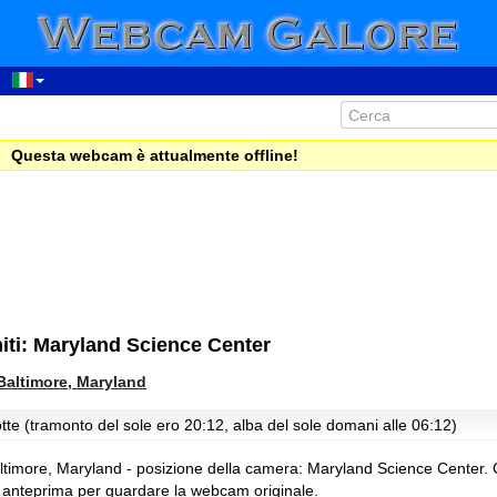
Questa webcam è attualmente offline!
iti: Maryland Science Center
Baltimore, Maryland
tte (tramonto del sole ero 20:12, alba del sole domani alle 06:12)
00:46
01:46
imore, Maryland - posizione della camera: Maryland Science Center.
C
02:46
anteprima per guardare la webcam originale.