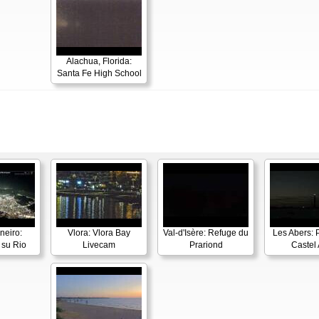
Alachua, Florida:
Santa Fe High School
neiro:
Vlora: Vlora Bay
Val-d'Isère: Refuge du
Les Abers: 
su Rio
Livecam
Prariond
Castel 