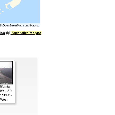
©
OpenStreetMap
contributors.
Map
Ingrandire Mappa
ifornia:
4W -- SR-
 Street -
 West