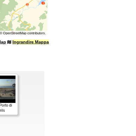
©
OpenStreetMap
contributors.
Map
Ingrandire Mappa
Porto di
ils