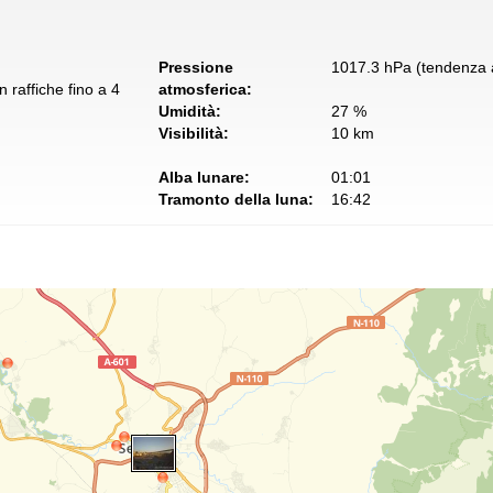
Pressione
1017.3 hPa (tendenza a
 raffiche fino a 4
atmosferica:
Umidità:
27 %
Visibilità:
10 km
Alba lunare:
01:01
Tramonto della luna:
16:42