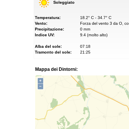
Soleggiato
Temperatura:
18.2° C - 34.7° C
Vento:
Forza del vento 3 da O, con
Precipitazione:
0 mm
Indice UV:
9.4 (molto alto)
Alba del sole:
07:18
Tramonto del sole:
21:25
Mappa dei Dintorni:
+
−