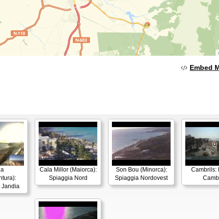
Embed 
ia
Cala Millor (Maiorca):
Son Bou (Minorca):
Cambrils: 
tura):
Spiaggia Nord
Spiaggia Nordovest
Cambr
i Jandia