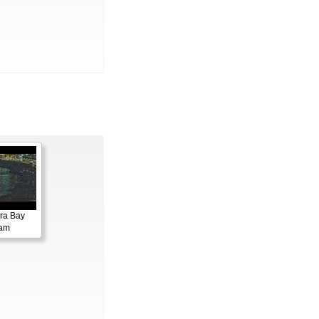
ora Bay
cam