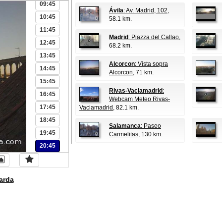
09:45
Ávila
: Av. Madrid, 102
,
10:45
58.1 km.
11:45
Madrid
: Piazza del Callao
,
12:45
68.2 km.
13:45
Alcorcon
: Vista sopra
14:45
Alcorcon
, 71 km.
15:45
Rivas-Vaciamadrid
:
16:45
Webcam Meteo Rivas-
17:45
Vaciamadrid
, 82.1 km.
18:45
Salamanca
: Paseo
19:45
Carmelitas
, 130 km.
20:45
arda