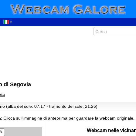
00:45
01:45
02:45
 di Segovia
03:45
via
04:45
no (alba del sole: 07:17 - tramonto del sole: 21:26)
05:45
06:45
a
:
Clicca sull'immagine di anteprima per guardare la webcam originale.
07:45
Webcam nelle vicina
08:45
8.