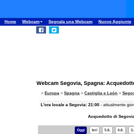
Home
Webcam
Segnala una Webcam
Nuove Aggiunte
Webcam Segovia, Spagna: Acquedotto
>
Europa
>
Spagna
>
Castiglia e León
>
Sego
L'ora locale a Segovia: 21:00
- attualmente gior
Acquedotto di Segovi
Oggi
Ieri
5.8.
4.8.
3.