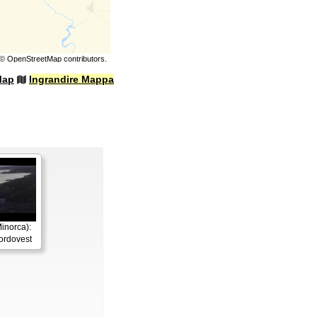
©
OpenStreetMap
contributors.
Map
Ingrandire Mappa
inorca):
ordovest