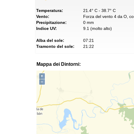
Temperatura:
21.4° C - 38.7° C
Vento:
Forza del vento 4 da O, con
Precipitazione:
0 mm
Indice UV:
9.1 (molto alto)
Alba del sole:
07:21
Tramonto del sole:
21:22
Mappa dei Dintorni:
+
−