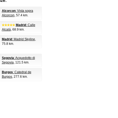
nze:
Alcorcon
: Vista sopra
Alcorcon
, 57.4 km.
Madrid
: Calle
Alcalá
, 68.9 km.
Madrid
: Madrid Skyline
,
75.8 km.
Segovia
: Acquedotto di
Segovia
, 121.5 km.
Burgos
: Catedral de
Burgos
, 277.6 km.