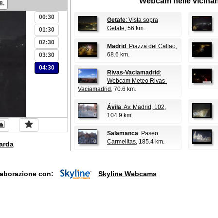
Webcam nelle vicina
8.
00:30
Getafe
: Vista sopra
Getafe
, 56 km.
01:30
02:30
Madrid
: Piazza del Callao
,
68.6 km.
03:30
04:30
Rivas-Vaciamadrid
:
Webcam Meteo Rivas-
Vaciamadrid
, 70.6 km.
Ávila
: Av. Madrid, 102
,
104.9 km.
Salamanca
: Paseo
Carmelitas
, 185.4 km.
arda
laborazione con:
Skyline Webcams