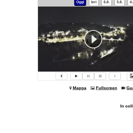
Oggi
Ieri
6.8.
5.8.
4.
Mappa
Fullscreen
Gu
In col