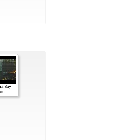
ora Bay
cam