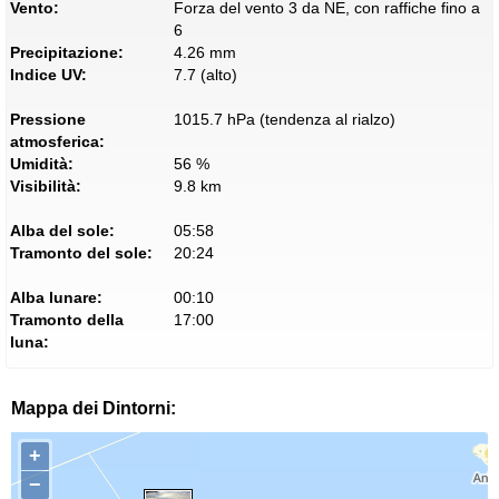
Vento:
Forza del vento 3 da NE, con raffiche fino a
6
Precipitazione:
4.26 mm
Indice UV:
7.7 (alto)
Pressione
1015.7 hPa (tendenza al rialzo)
atmosferica:
Umidità:
56 %
Visibilità:
9.8 km
Alba del sole:
05:58
Tramonto del sole:
20:24
Alba lunare:
00:10
Tramonto della
17:00
luna:
Mappa dei Dintorni:
+
−