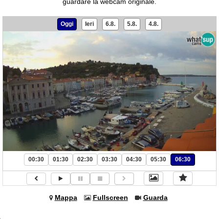
guardare la webcam originale.
Oggi
Ieri
6.8.
5.8.
4.8.
00:30
01:30
02:30
03:30
04:30
05:30
06:30
Mappa
Fullscreen
Guarda