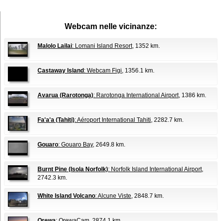
Webcam nelle vicinanze:
Malolo Lailai
: Lomani Island Resort
, 1352 km.
Castaway Island
: Webcam Figi
, 1356.1 km.
Avarua (Rarotonga)
: Rarotonga International Airport
, 1386 km.
Fa'a'a (Tahiti)
: Aéroport International Tahiti
, 2282.7 km.
Gouaro
: Gouaro Bay
, 2649.8 km.
Burnt Pine (Isola Norfolk)
: Norfolk Island International Airport
,
2742.3 km.
White Island Volcano
: Alcune Viste
, 2848.7 km.
Orewa
: OrewaCam
, 2874.1 km.