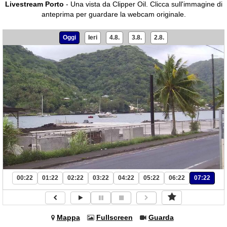
Livestream Porto
- Una vista da Clipper Oil.
Clicca sull'immagine di
anteprima per guardare la webcam originale.
Oggi
Ieri
4.8.
3.8.
2.8.
00:22
01:22
02:22
03:22
04:22
05:22
06:22
07:22
Mappa
Fullscreen
Guarda