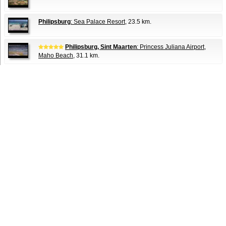
Philipsburg
: Sea Palace Resort
, 23.5 km.
Philipsburg, Sint Maarten
: Princess Juliana Airport,
Maho Beach
, 31.1 km.