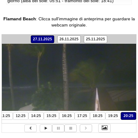
giorno (alba del sole: 05:51 - tramonto del sole: 18:41)
Flamand Beach
:
Clicca sull'immagine di anteprima per guardare la
webcam originale.
27.11.2025
26.11.2025
25.11.2025
11:25
12:25
14:25
15:25
16:25
17:25
18:25
19:25
20:25