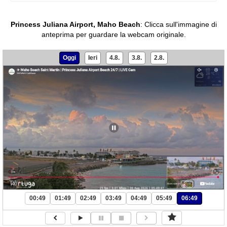
Princess Juliana Airport, Maho Beach
:
Clicca sull'immagine di
anteprima per guardare la webcam originale.
Oggi
Ieri
4.8.
3.8.
2.8.
00:49
01:49
02:49
03:49
04:49
05:49
06:49