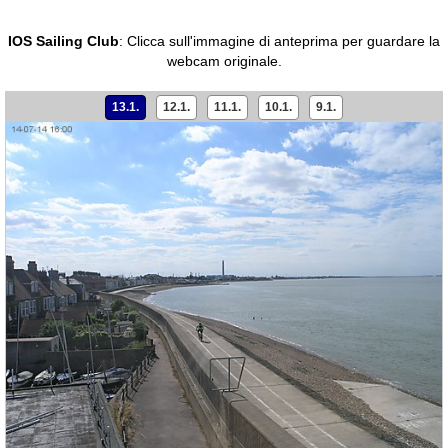
IOS Sailing Club
:
Clicca sull'immagine di anteprima per guardare la
webcam originale.
13.1.
12.1.
11.1.
10.1.
9.1.