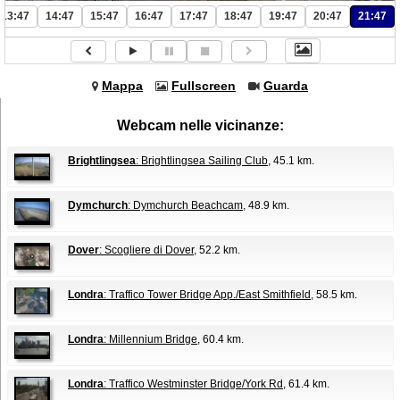
13:47
14:47
15:47
16:47
17:47
18:47
19:47
20:47
21:47
Mappa
Fullscreen
Guarda
Webcam nelle vicinanze:
Brightlingsea
: Brightlingsea Sailing Club
, 45.1 km.
Dymchurch
: Dymchurch Beachcam
, 48.9 km.
Dover
: Scogliere di Dover
, 52.2 km.
Londra
: Traffico Tower Bridge App./East Smithfield
, 58.5 km.
Londra
: Millennium Bridge
, 60.4 km.
Londra
: Traffico Westminster Bridge/York Rd
, 61.4 km.