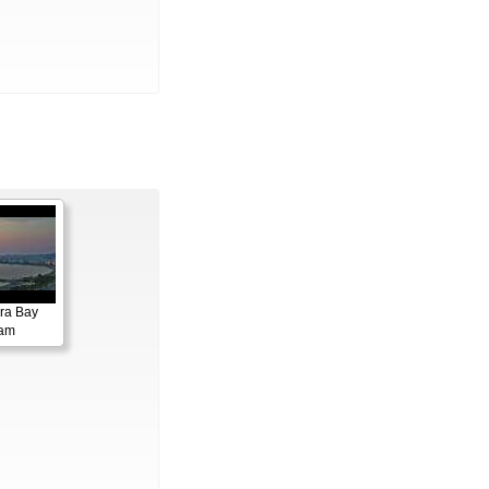
ora Bay
cam