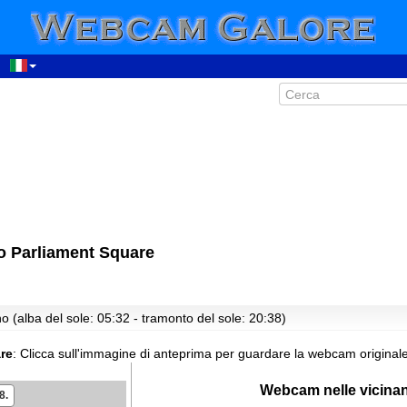
o Parliament Square
00:57
01:57
o (alba del sole: 05:32 - tramonto del sole: 20:38)
02:57
03:57
are
:
Clicca sull'immagine di anteprima per guardare la webcam originale
04:57
Webcam nelle vicina
05:57
8.