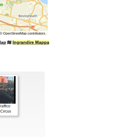
©
OpenStreetMap
contributors.
Map
Ingrandire Mappa
raffico
 Circus