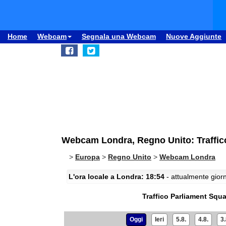
Home
Webcam
Segnala una Webcam
Nuove Aggiunte
Webcam Londra, Regno Unito: Traffic
>
Europa
>
Regno Unito
>
Webcam Londra
L'ora locale a Londra: 18:54
- attualmente giorn
Traffico Parliament Squ
Oggi
Ieri
5.8.
4.8.
3.