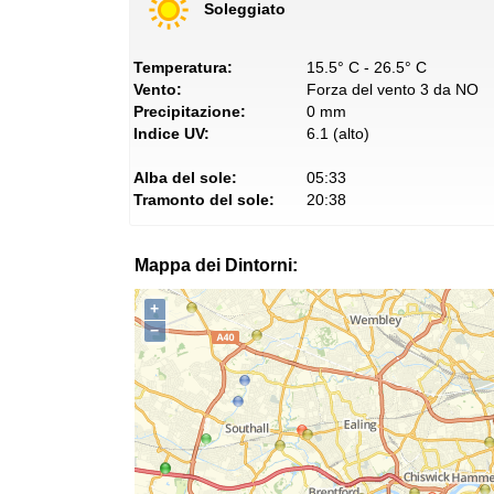
Soleggiato
Temperatura:
15.5° C - 26.5° C
Vento:
Forza del vento 3 da NO
Precipitazione:
0 mm
Indice UV:
6.1 (alto)
Alba del sole:
05:33
Tramonto del sole:
20:38
Mappa dei Dintorni:
+
−