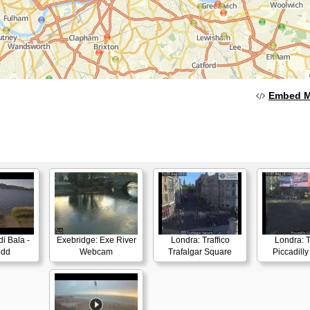
Embed 
i Bala -
Exebridge: Exe River
Londra: Traffico
Londra: T
edd
Webcam
Trafalgar Square
Piccadilly