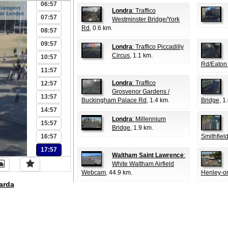
06:57
Londra
: Traffico
07:57
Westminster Bridge/York
Rd
, 0.6 km.
08:57
09:57
Londra
: Traffico Piccadilly
Circus
, 1.1 km.
10:57
Rd/Eaton
11:57
Londra
: Traffico
12:57
Grosvenor Gardens /
13:57
Buckingham Palace Rd
, 1.4 km.
Bridge
, 1
14:57
Londra
: Millennium
15:57
Bridge
, 1.9 km.
16:57
Smithfiel
17:57
Waltham Saint Lawrence
:
White Waltham Airfield
Webcam
, 44.9 km.
Henley-o
arda