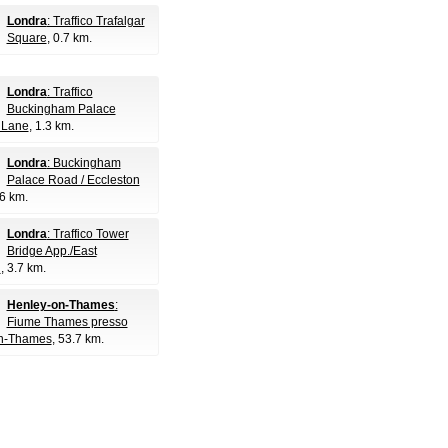
Londra
: Traffico Trafalgar
Square
, 0.7 km.
Londra
: Traffico
Buckingham Palace
 Lane
, 1.3 km.
Londra
: Buckingham
Palace Road / Eccleston
.6 km.
Londra
: Traffico Tower
Bridge App./East
d
, 3.7 km.
Henley-on-Thames
:
Fiume Thames presso
n-Thames
, 53.7 km.