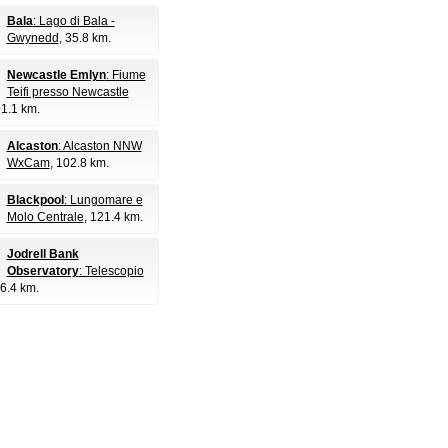
Bala
: Lago di Bala -
Gwynedd
, 35.8 km.
Newcastle Emlyn
: Fiume
Teifi presso Newcastle
01.1 km.
Alcaston
: Alcaston NNW
WxCam
, 102.8 km.
Blackpool
: Lungomare e
Molo Centrale
, 121.4 km.
Jodrell Bank
Observatory
: Telescopio
26.4 km.