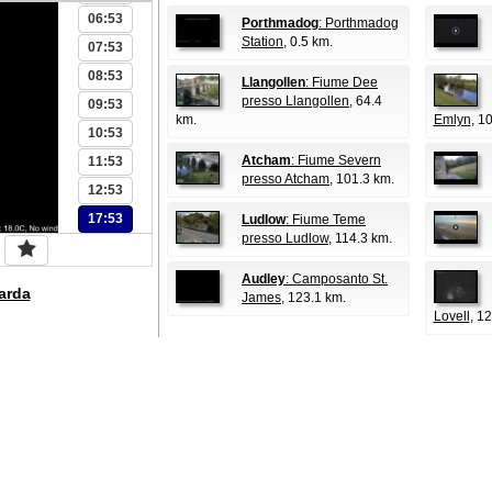
06:53
Porthmadog
: Porthmadog
Station
, 0.5 km.
07:53
08:53
Llangollen
: Fiume Dee
presso Llangollen
, 64.4
09:53
km.
Emlyn
, 1
10:53
Atcham
: Fiume Severn
11:53
presso Atcham
, 101.3 km.
12:53
17:53
Ludlow
: Fiume Teme
presso Ludlow
, 114.3 km.
Audley
: Camposanto St.
arda
James
, 123.1 km.
Lovell
, 1