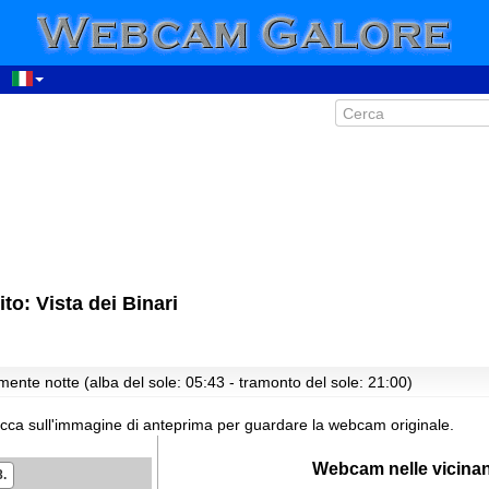
o: Vista dei Binari
00:53
01:53
mente notte (alba del sole: 05:43 - tramonto del sole: 21:00)
02:53
03:53
icca sull'immagine di anteprima per guardare la webcam originale.
04:53
Webcam nelle vicina
8.
05:53