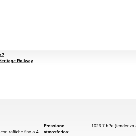
to?
eritage Railway
Pressione
1023.7 hPa (tendenza a
con raffiche fino a 4
atmosferica: