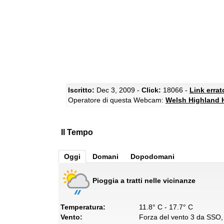
Iscritto:
Dec 3, 2009 -
Click:
18066 -
Link erra
Operatore di questa Webcam:
Welsh Highland H
Il Tempo
Oggi
Domani
Dopodomani
Pioggia a tratti nelle vicinanze
Temperatura:
11.8° C - 17.7° C
Vento:
Forza del vento 3 da SSO, 