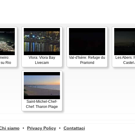
neiro:
Vlora: Vlora Bay
Val-d'Isère: Refuge du
Les Abers: 
su Rio
Livecam
Prariond
Castel 
Saint-Michel-Chef-
Chef: Tharon Plage
Chi siamo
•
Privacy Policy
•
Contattaci