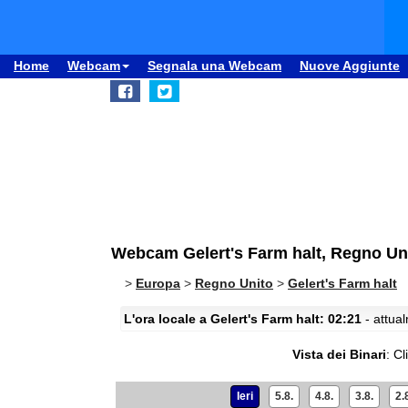
Home
Webcam
Segnala una Webcam
Nuove Aggiunte
Webcam Gelert's Farm halt, Regno Unit
>
Europa
>
Regno Unito
>
Gelert's Farm halt
L'ora locale a Gelert's Farm halt: 02:21
- attual
Vista dei Binari
:
Cl
Ieri
5.8.
4.8.
3.8.
2.