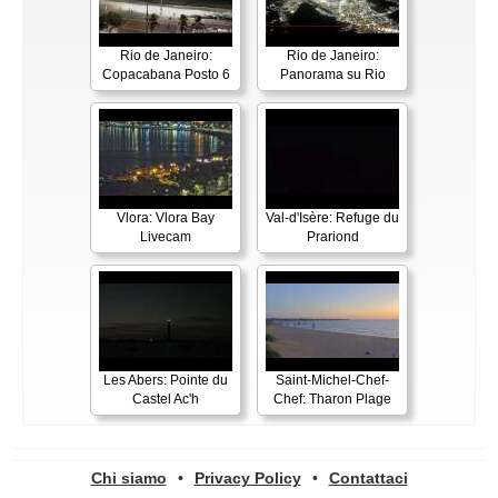
Rio de Janeiro:
Rio de Janeiro:
Copacabana Posto 6
Panorama su Rio
Vlora: Vlora Bay
Val-d'Isère: Refuge du
Livecam
Prariond
Les Abers: Pointe du
Saint-Michel-Chef-
Castel Ac'h
Chef: Tharon Plage
Chi siamo
•
Privacy Policy
•
Contattaci