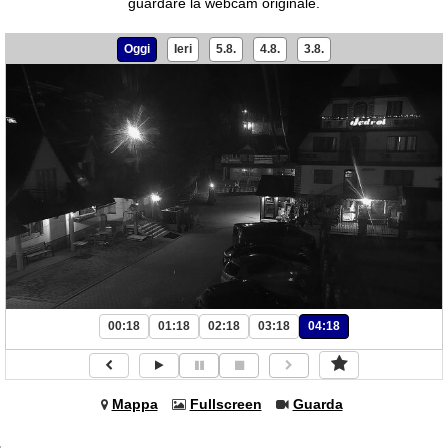
guardare la webcam originale.
Oggi
Ieri
5.8.
4.8.
3.8.
00:18
01:18
02:18
03:18
04:18
Mappa
Fullscreen
Guarda