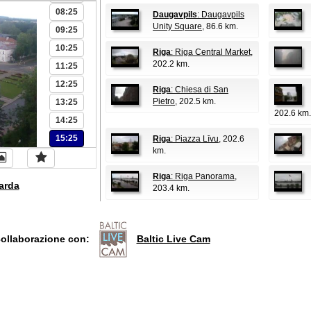
08:25
Daugavpils
: Daugavpils
Unity Square
, 86.6 km.
09:25
10:25
Riga
: Riga Central Market
,
202.2 km.
11:25
12:25
Riga
: Chiesa di San
Pietro
, 202.5 km.
13:25
202.6 km.
14:25
15:25
Riga
: Piazza Līvu
, 202.6
km.
Riga
: Riga Panorama
,
arda
203.4 km.
collaborazione con:
Baltic Live Cam