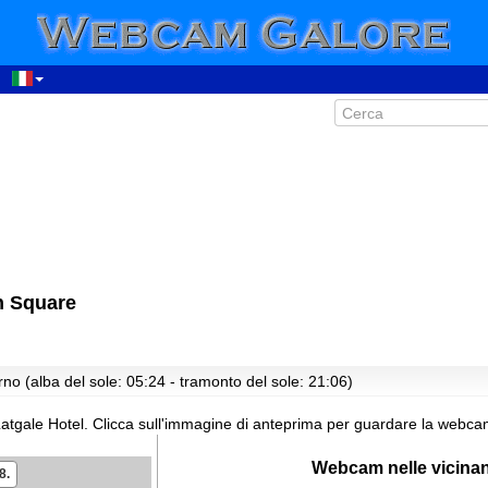
00:25
n Square
01:25
02:25
03:25
no (alba del sole: 05:24 - tramonto del sole: 21:06)
04:25
05:25
atgale Hotel.
Clicca sull'immagine di anteprima per guardare la webcam
06:25
Webcam nelle vicina
8.
07:25