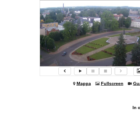
Mappa
Fullscreen
Gu
In 