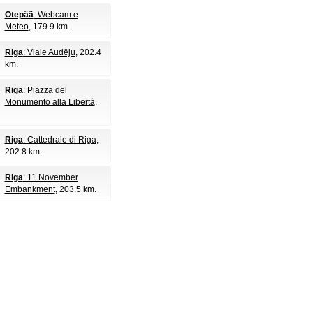
Otepää
: Webcam e
Meteo
, 179.9 km.
Riga
: Viale Audēju
, 202.4
km.
Riga
: Piazza del
Monumento alla Libertà
,
Riga
: Cattedrale di Riga
,
202.8 km.
Riga
: 11 November
Embankment
, 203.5 km.