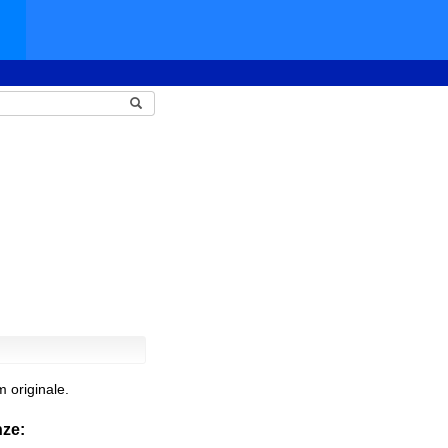
 originale.
nze: