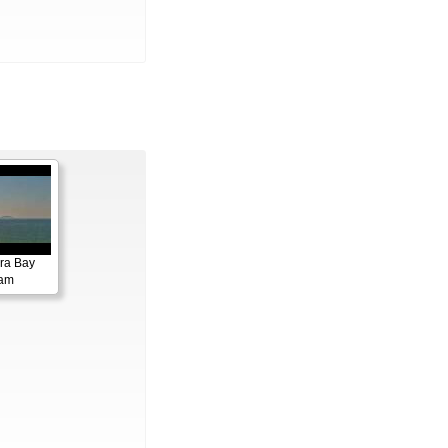
ora Bay
cam