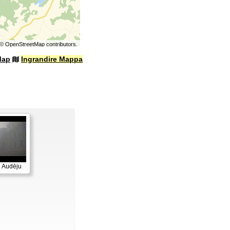
©
OpenStreetMap
contributors.
Map
Ingrandire Mappa
e Audēju