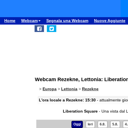
Home
Webcam
Segnala una Webcam
Nuove Aggiunte
Webcam Rezekne, Lettonia: Liberatio
>
Europa
>
Lettonia
>
Rezekne
L'ora locale a Rezekne: 15:30
- attualmente gior
Liberation Square
- Una vista dal L
Oggi
Ieri
6.8.
5.8.
4.