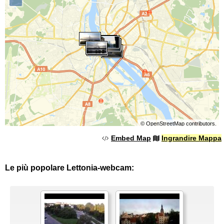
©
OpenStreetMap
contributors.
Embed Map
Ingrandire Mappa
Le più popolare Lettonia-webcam: