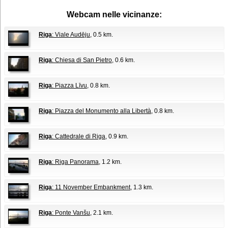
Webcam nelle vicinanze:
Riga
: Viale Audēju
, 0.5 km.
Riga
: Chiesa di San Pietro
, 0.6 km.
Riga
: Piazza Līvu
, 0.8 km.
Riga
: Piazza del Monumento alla Libertà
, 0.8 km.
Riga
: Cattedrale di Riga
, 0.9 km.
Riga
: Riga Panorama
, 1.2 km.
Riga
: 11 November Embankment
, 1.3 km.
Riga
: Ponte Vanšu
, 2.1 km.