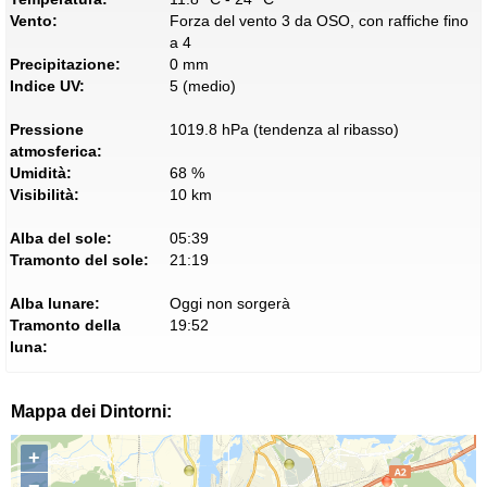
Vento:
Forza del vento 3 da OSO, con raffiche fino
a 4
Precipitazione:
0 mm
Indice UV:
5 (medio)
Pressione
1019.8 hPa (tendenza al ribasso)
atmosferica:
Umidità:
68 %
Visibilità:
10 km
Alba del sole:
05:39
Tramonto del sole:
21:19
Alba lunare:
Oggi non sorgerà
Tramonto della
19:52
luna:
Mappa dei Dintorni:
+
−