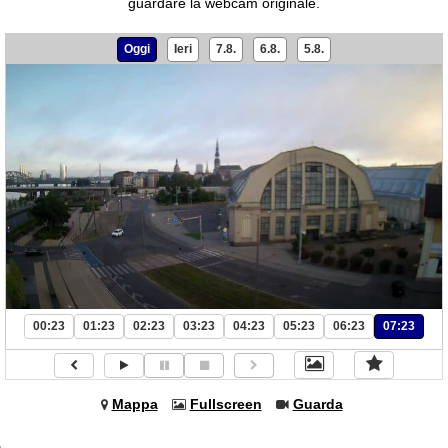
guardare la webcam originale.
Oggi
Ieri
7.8.
6.8.
5.8.
00:23
01:23
02:23
03:23
04:23
05:23
06:23
07:23
Mappa
Fullscreen
Guarda