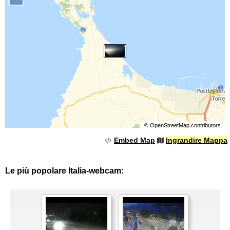
©
OpenStreetMap
contributors.
Embed Map
Ingrandire Mappa
Le più popolare Italia-webcam: