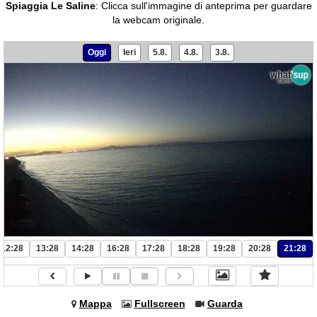
Spiaggia Le Saline
:
Clicca sull'immagine di anteprima per guardare
la webcam originale.
Oggi
Ieri
5.8.
4.8.
3.8.
12:28
13:28
14:28
16:28
17:28
18:28
19:28
20:28
21:28
Mappa
Fullscreen
Guarda