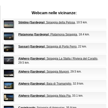
Webcam nelle vicinanze:
Stintino (Sardegna)
: Spiaggia della Pelosa
, 10.5 km.
Platamona (Sardegna)
: Platamona Spiaggia
, 18.4 km.
Sassari (Sardegna)
: Spiaggia di Porto Ferro
, 22 km.
Alghero (Sardegna)
: Spiaggia La Stalla / Riviera del Corallo
,
29.5 km.
Alghero (Sardegna)
: Spiaggia Mugoni
, 29.5 km.
Alghero (Sardegna)
: Baia di Tramariglio
, 32.9 km.
Alghero (Sardegna)
: Spiaggia Maia Pia
, 33.1 km.
Castelsardo
: Spiaggia di Ampurias
, 35.9 km.