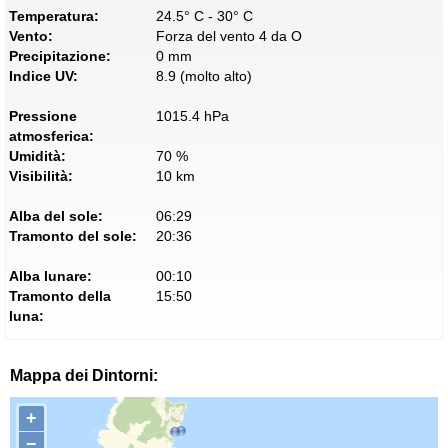
Temperatura:
24.5° C - 30° C
Vento:
Forza del vento 4 da O
Precipitazione:
0 mm
Indice UV:
8.9 (molto alto)
Pressione
1015.4 hPa
atmosferica:
Umidità:
70 %
Visibilità:
10 km
Alba del sole:
06:29
Tramonto del sole:
20:36
Alba lunare:
00:10
Tramonto della
15:50
luna:
Mappa dei Dintorni:
+
−