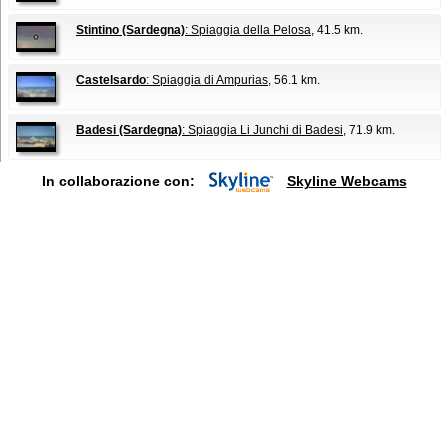
Stintino (Sardegna)
: Spiaggia della Pelosa
, 41.5 km.
Castelsardo
: Spiaggia di Ampurias
, 56.1 km.
Badesi (Sardegna)
: Spiaggia Li Junchi di Badesi
, 71.9 km.
In collaborazione con:
Skyline Webcams