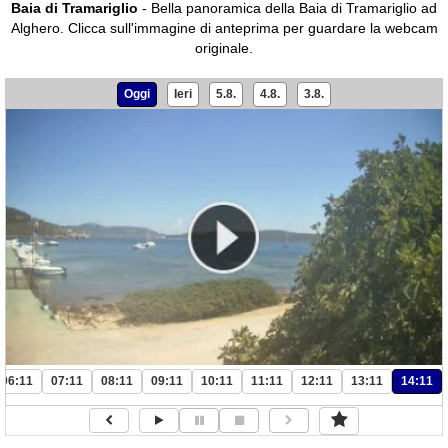
Baia di Tramariglio
- Bella panoramica della Baia di Tramariglio ad
Alghero.
Clicca sull'immagine di anteprima per guardare la webcam
originale.
Oggi
Ieri
5.8.
4.8.
3.8.
06:11
07:11
08:11
09:11
10:11
11:11
12:11
13:11
14:11