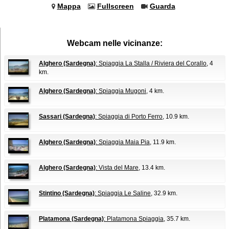
Mappa
Fullscreen
Guarda
Webcam nelle vicinanze:
Alghero (Sardegna)
: Spiaggia La Stalla / Riviera del Corallo
, 4
km.
Alghero (Sardegna)
: Spiaggia Mugoni
, 4 km.
Sassari (Sardegna)
: Spiaggia di Porto Ferro
, 10.9 km.
Alghero (Sardegna)
: Spiaggia Maia Pia
, 11.9 km.
Alghero (Sardegna)
: Vista del Mare
, 13.4 km.
Stintino (Sardegna)
: Spiaggia Le Saline
, 32.9 km.
Platamona (Sardegna)
: Platamona Spiaggia
, 35.7 km.