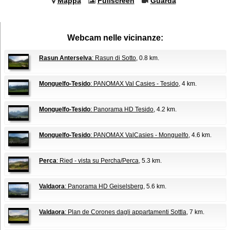
Mappa
Fullscreen
Guarda
Webcam nelle vicinanze:
Rasun Anterselva
: Rasun di Sotto
, 0.8 km.
Monguelfo-Tesido
: PANOMAX Val Casies - Tesido
, 4 km.
Monguelfo-Tesido
: Panorama HD Tesido
, 4.2 km.
Monguelfo-Tesido
: PANOMAX ValCasies - Monguelfo
, 4.6 km.
Perca
: Ried - vista su Percha/Perca
, 5.3 km.
Valdaora
: Panorama HD Geiselsberg
, 5.6 km.
Valdaora
: Plan de Corones dagli appartamenti Sottla
, 7 km.