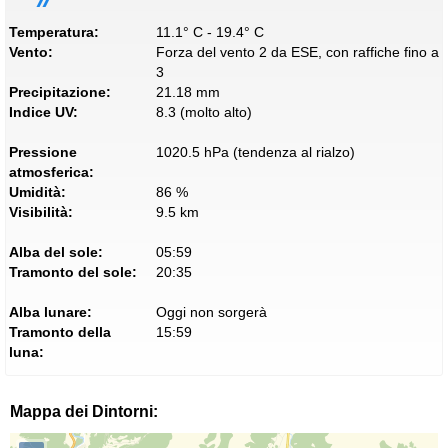
Temperatura:
11.1° C - 19.4° C
Vento:
Forza del vento 2 da ESE, con raffiche fino a
3
Precipitazione:
21.18 mm
Indice UV:
8.3 (molto alto)
Pressione
1020.5 hPa (tendenza al rialzo)
atmosferica:
Umidità:
86 %
Visibilità:
9.5 km
Alba del sole:
05:59
Tramonto del sole:
20:35
Alba lunare:
Oggi non sorgerà
Tramonto della
15:59
luna:
Mappa dei Dintorni: