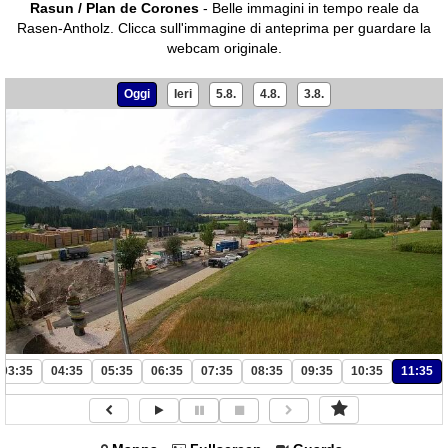
Rasun / Plan de Corones
- Belle immagini in tempo reale da
Rasen-Antholz.
Clicca sull'immagine di anteprima per guardare la
webcam originale.
Oggi
Ieri
5.8.
4.8.
3.8.
03:35
04:35
05:35
06:35
07:35
08:35
09:35
10:35
11:35