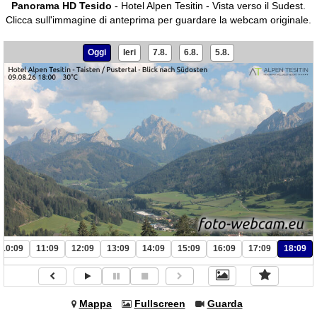
Panorama HD Tesido
- Hotel Alpen Tesitin - Vista verso il Sudest.
Clicca sull'immagine di anteprima per guardare la webcam originale.
Oggi
Ieri
7.8.
6.8.
5.8.
10:09
11:09
12:09
13:09
14:09
15:09
16:09
17:09
18:09
Mappa
Fullscreen
Guarda