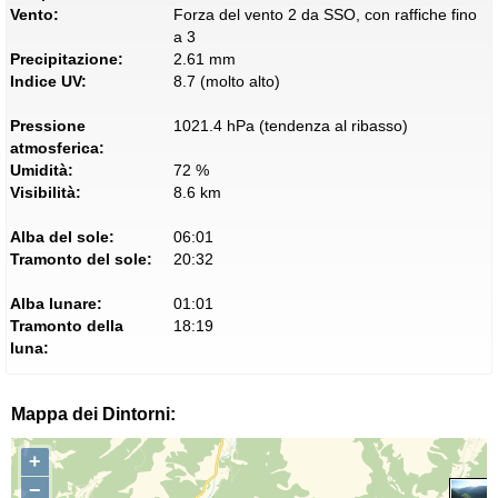
Vento:
Forza del vento 2 da SSO, con raffiche fino
a 3
Precipitazione:
2.61 mm
Indice UV:
8.7 (molto alto)
Pressione
1021.4 hPa (tendenza al ribasso)
atmosferica:
Umidità:
72 %
Visibilità:
8.6 km
Alba del sole:
06:01
Tramonto del sole:
20:32
Alba lunare:
01:01
Tramonto della
18:19
luna:
Mappa dei Dintorni:
+
−