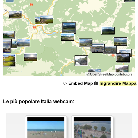
©
OpenStreetMap
contributors.
Embed Map
Ingrandire Mappa
Le più popolare Italia-webcam: