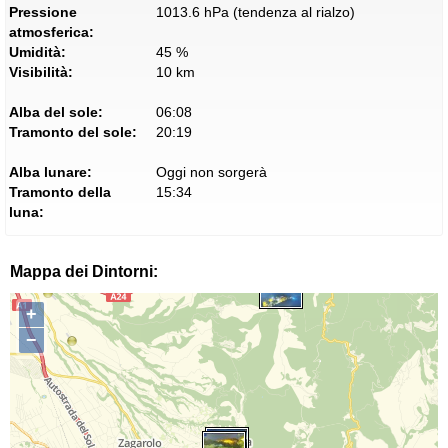
Pressione
1013.6 hPa (tendenza al rialzo)
atmosferica:
Umidità:
45 %
Visibilità:
10 km
Alba del sole:
06:08
Tramonto del sole:
20:19
Alba lunare:
Oggi non sorgerà
Tramonto della
15:34
luna:
Mappa dei Dintorni:
+
−