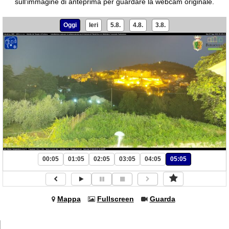
sull'immagine di anteprima per guardare la webcam originale.
Oggi
Ieri
5.8.
4.8.
3.8.
00:05
01:05
02:05
03:05
04:05
05:05
Mappa
Fullscreen
Guarda