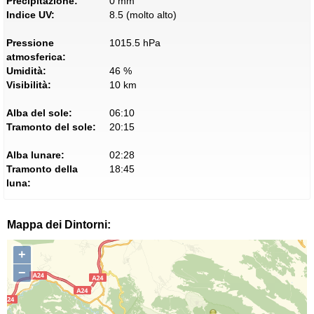
Precipitazione:
0 mm
Indice UV:
8.5 (molto alto)
Pressione
1015.5 hPa
atmosferica:
Umidità:
46 %
Visibilità:
10 km
Alba del sole:
06:10
Tramonto del sole:
20:15
Alba lunare:
02:28
Tramonto della
18:45
luna:
Mappa dei Dintorni:
+
−