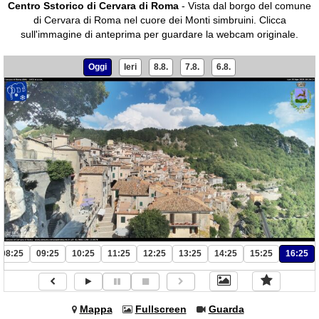
Centro Sstorico di Cervara di Roma
- Vista dal borgo del comune
di Cervara di Roma nel cuore dei Monti simbruini.
Clicca
sull'immagine di anteprima per guardare la webcam originale.
Oggi
Ieri
8.8.
7.8.
6.8.
08:25
09:25
10:25
11:25
12:25
13:25
14:25
15:25
16:25
Mappa
Fullscreen
Guarda