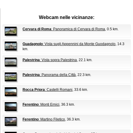
Webcam nelle vicinanze:
Cervara di Roma
: Panoramica di Cervara di Roma
, 0.5 km.
Guadagnolo
: Vista sugli Appennini da Monte Guodagnolo
, 14.3
km.
Palestrina
: Vista sopra Palestrina
, 22.1 km.
Palestrina
: Panorama della Città
, 22.3 km.
Rocca Priora
: Castelli Romani
, 33.6 km.
Ferentino
: Monti Ernici
, 36.3 km.
Ferentino
: Martino Filetico
, 36.3 km.