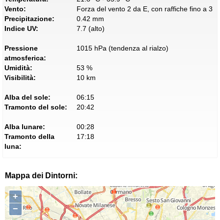
Vento:
Forza del vento 2 da E, con raffiche fino a 3
Precipitazione:
0.42 mm
Indice UV:
7.7 (alto)
Pressione
1015 hPa (tendenza al rialzo)
atmosferica:
Umidità:
53 %
Visibilità:
10 km
Alba del sole:
06:15
Tramonto del sole:
20:42
Alba lunare:
00:28
Tramonto della
17:18
luna:
Mappa dei Dintorni:
+
−