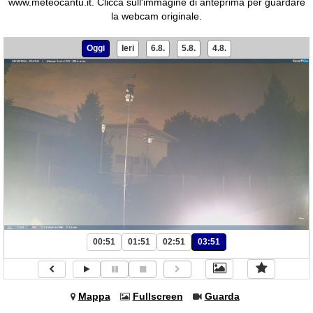
www.meteocantu.it.
Clicca sull'immagine di anteprima per guardare
la webcam originale.
Oggi
Ieri
6.8.
5.8.
4.8.
00:51
01:51
02:51
03:51
Mappa
Fullscreen
Guarda