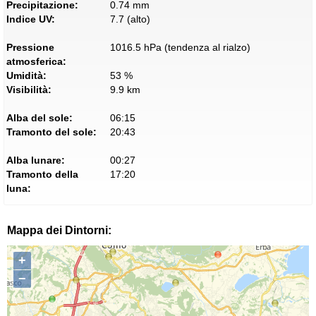
Precipitazione:
0.74 mm
Indice UV:
7.7 (alto)
Pressione
1016.5 hPa (tendenza al rialzo)
atmosferica:
Umidità:
53 %
Visibilità:
9.9 km
Alba del sole:
06:15
Tramonto del sole:
20:43
Alba lunare:
00:27
Tramonto della
17:20
luna:
Mappa dei Dintorni:
+
−