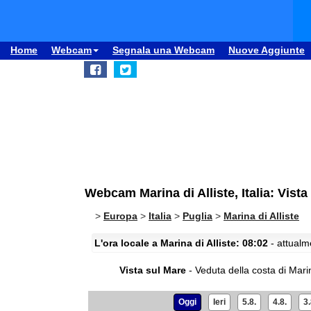
Home
Webcam
Segnala una Webcam
Nuove Aggiunte
Webcam Marina di Alliste, Italia: Vista
>
Europa
>
Italia
>
Puglia
>
Marina di Alliste
L'ora locale a Marina di Alliste: 08:02
- attualm
Vista sul Mare
- Veduta della costa di Marina
Oggi
Ieri
5.8.
4.8.
3.