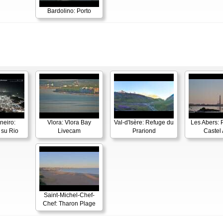
Bardolino: Porto
neiro:
Vlora: Vlora Bay
Val-d'Isère: Refuge du
Les Abers: 
su Rio
Livecam
Prariond
Castel 
Saint-Michel-Chef-
Chef: Tharon Plage