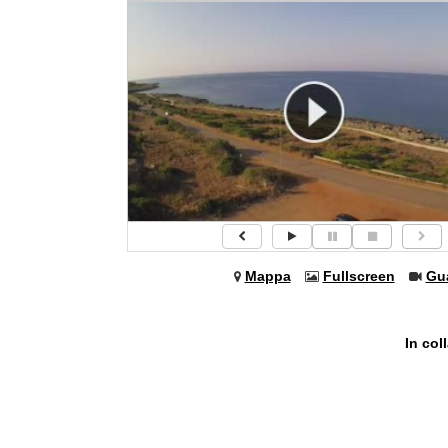
Mappa
Fullscreen
Gu
In col