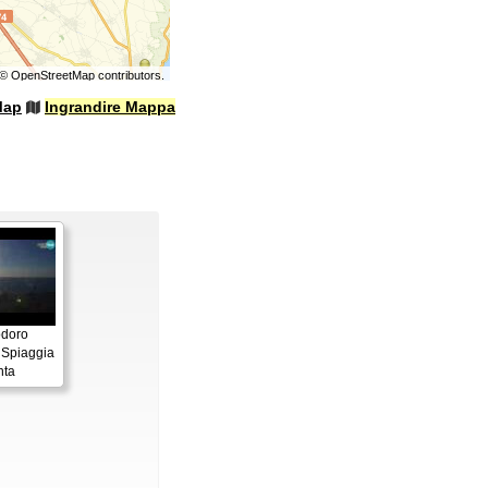
©
OpenStreetMap
contributors.
Map
Ingrandire Mappa
odoro
 Spiaggia
nta