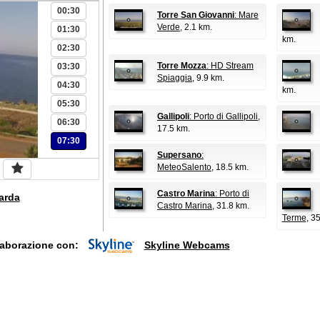
00:30
Torre San Giovanni
: Mare
Verde
, 2.1 km.
01:30
km.
02:30
Torre Mozza
: HD Stream
03:30
Spiaggia
, 9.9 km.
04:30
km.
05:30
Gallipoli
: Porto di Gallipoli
,
06:30
17.5 km.
07:30
Supersano
:
MeteoSalento
, 18.5 km.
Castro Marina
: Porto di
arda
Castro Marina
, 31.8 km.
Terme
, 3
laborazione con:
Skyline Webcams