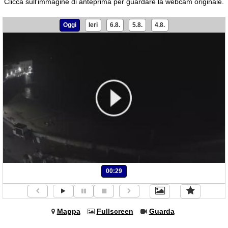
Clicca sull'immagine di anteprima per guardare la webcam originale.
Oggi
Ieri
6.8.
5.8.
4.8.
00:29
Mappa
Fullscreen
Guarda