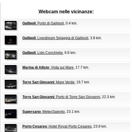
Webcam nelle vicinanze:
Gallipoli
: Porto di Gallipoli
, 0.4 km.
Gallipoli
: Livestream Spiaggia di Gallipoli
, 3.8 km.
Gallipoli
: Lido Conchiglie
, 6.6 km.
Marina di Alliste
: Vista sul Mare
, 17.7 km.
Torre San Giovanni
: Mare Verde
, 19.7 km.
Torre San Giovanni
: Porto di Torre San Giovanni
, 22.3 km.
Supersano
: MeteoSalento
, 23.1 km.
Porto Cesareo
: Hotel Royal Porto Cesareo
, 23.8 km.