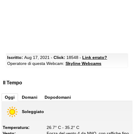
Iscritto:
Aug 17, 2021 -
Click:
18548 -
Link errato?
Operatore di questa Webcam:
Skyline Webcams
Il Tempo
Oggi
Domani
Dopodomani
Soleggiato
Temperatura:
26.7° C - 35.2° C
Vento:
Forza del vento 4 da NNO, con raffiche fino