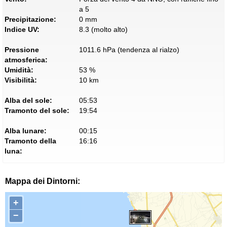
a 5
Precipitazione:
0 mm
Indice UV:
8.3 (molto alto)
Pressione
1011.6 hPa (tendenza al rialzo)
atmosferica:
Umidità:
53 %
Visibilità:
10 km
Alba del sole:
05:53
Tramonto del sole:
19:54
Alba lunare:
00:15
Tramonto della
16:16
luna:
Mappa dei Dintorni:
+
−