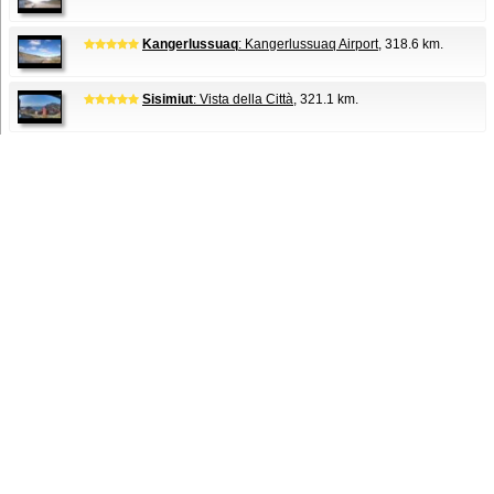
Kangerlussuaq
: Kangerlussuaq Airport
, 318.6 km.
Sisimiut
: Vista della Città
, 321.1 km.