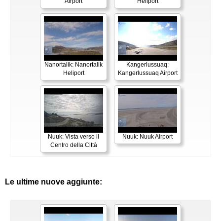
Airport
Heliport
Nanortalik: Nanortalik
Kangerlussuaq:
Heliport
Kangerlussuaq Airport
Nuuk: Vista verso il
Nuuk: Nuuk Airport
Centro della Città
Le ultime nuove aggiunte: