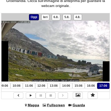
Groenlandia.
Clicca sull'immagine di anteprima per guardare la
webcam originale.
Oggi
Ieri
6.8.
5.8.
4.8.
09:06
10:06
11:06
12:06
13:06
14:06
15:06
16:06
17:06
Mappa
Fullscreen
Guarda