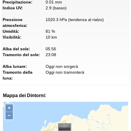
Precipitazione:
0.01 mm
Indice UV:
2.9 (basso)
Pressione
1020.3 hPa (tendenza al rialzo)
atmosferica:
Umidità:
81 %
Visibilità:
10 km
Alba del sole:
05:56
Tramonto del sole:
23:08
Alba lunare:
Oggi non sorgerà
Tramonto della
Oggi non tramonterà
luna:
Mappa dei Dintorni:
+
−