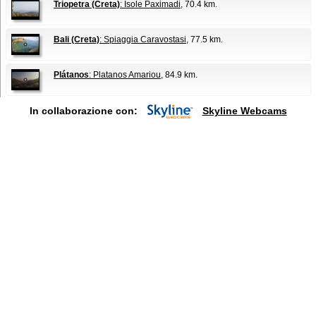
Triopetra (Creta)
: Isole Paximadi
, 70.4 km.
Bali (Creta)
: Spiaggia Caravostasi
, 77.5 km.
Plátanos
: Platanos Amariou
, 84.9 km.
In collaborazione con:
Skyline Webcams