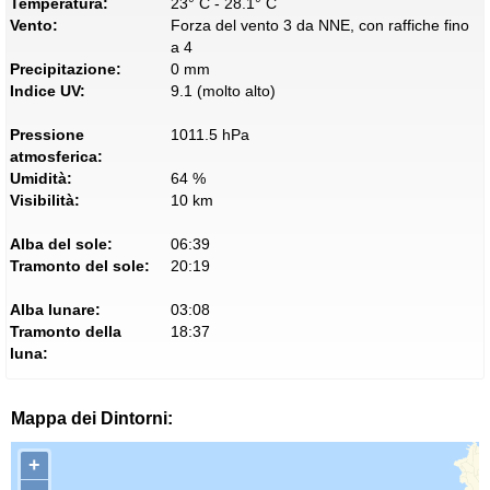
Temperatura:
23° C - 28.1° C
Vento:
Forza del vento 3 da NNE, con raffiche fino
a 4
Precipitazione:
0 mm
Indice UV:
9.1 (molto alto)
Pressione
1011.5 hPa
atmosferica:
Umidità:
64 %
Visibilità:
10 km
Alba del sole:
06:39
Tramonto del sole:
20:19
Alba lunare:
03:08
Tramonto della
18:37
luna:
Mappa dei Dintorni:
+