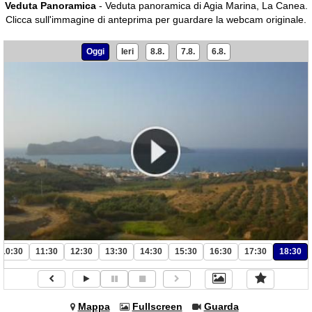
Veduta Panoramica
- Veduta panoramica di Agia Marina, La Canea.
Clicca sull'immagine di anteprima per guardare la webcam originale.
Oggi
Ieri
8.8.
7.8.
6.8.
10:30
11:30
12:30
13:30
14:30
15:30
16:30
17:30
18:30
Mappa
Fullscreen
Guarda