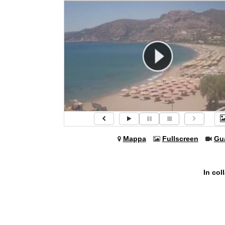
Mappa
Fullscreen
Gu
In col