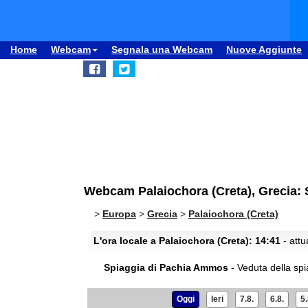
Home
Webcam
Segnala una Webcam
Nuove Aggiunte
Webcam Palaiochora (Creta), Grecia:
>
Europa
>
Grecia
>
Palaiochora (Creta)
L'ora locale a Palaiochora (Creta): 14:41
- attu
Spiaggia di Pachia Ammos
- Veduta della sp
Oggi
Ieri
7.8.
6.8.
5.