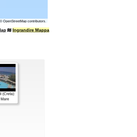
©
OpenStreetMap
contributors.
Map
Ingrandire Mappa
 (Creta):
l Mare