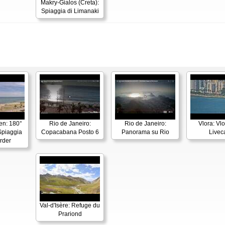
Makry-Gialos (Creta):
Spiaggia di Limanaki
en: 180°
Rio de Janeiro:
Rio de Janeiro:
Vlora: Vl
piaggia
Copacabana Posto 6
Panorama su Rio
Live
rder
Val-d'Isère: Refuge du
Prariond