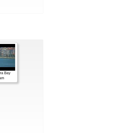
ora Bay
cam