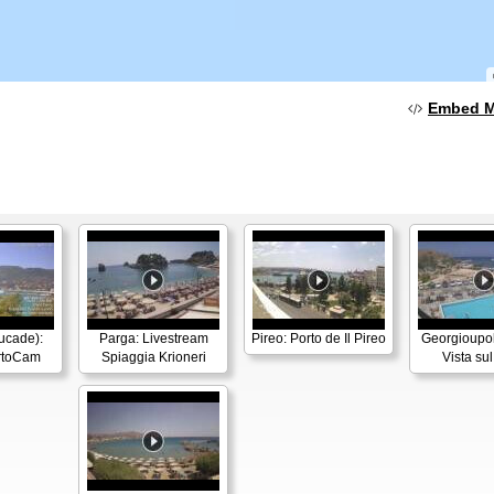
Embed 
eucade):
Parga: Livestream
Pireo: Porto de Il Pireo
Georgioupoli
ortoCam
Spiaggia Krioneri
Vista su