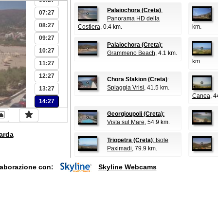
06:27
Palaiochora (Creta)
:
07:27
Panorama HD della
08:27
Costiera
, 0.4 km.
km.
09:27
Palaiochora (Creta)
:
10:27
Grammeno Beach
, 4.1 km.
km.
11:27
12:27
Chora Sfakion (Creta)
:
Spiaggia Vrisi
, 41.5 km.
13:27
Canea
, 4
14:27
Georgioupoli (Creta)
:
Vista sul Mare
, 54.9 km.
arda
Triopetra (Creta)
: Isole
Paximadi
, 79.9 km.
laborazione con:
Skyline Webcams