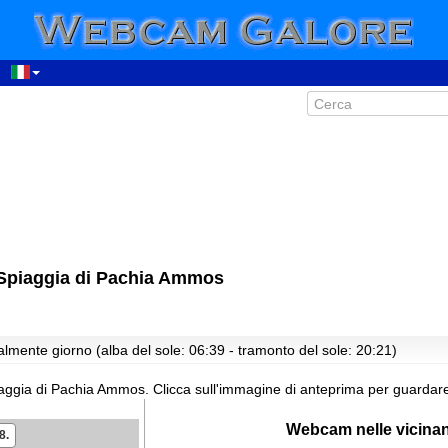
 Spiaggia di Pachia Ammos
00:27
01:27
02:27
almente giorno (alba del sole: 06:39 - tramonto del sole: 20:21)
03:27
iaggia di Pachia Ammos.
Clicca sull'immagine di anteprima per guardar
04:27
05:27
Webcam nelle vicina
8.