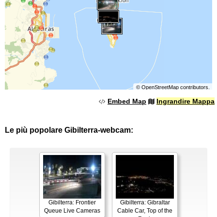
©
OpenStreetMap
contributors.
Embed Map
Ingrandire Mappa
Le più popolare Gibilterra-webcam:
Gibilterra: Frontier
Gibilterra: Gibraltar
Queue Live Cameras
Cable Car, Top of the