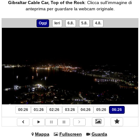
Gibraltar Cable Car, Top of the Rock
:
Clicca sull'immagine di
anteprima per guardare la webcam originale.
Oggi
Ieri
6.8.
5.8.
4.8.
00:26
01:26
02:26
03:26
04:26
05:26
06:26
Mappa
Fullscreen
Guarda