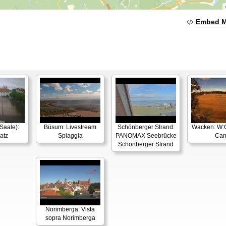
Embed 
Saale):
Büsum: Livestream
Schönberger Strand:
Wacken: W:O:
atz
Spiaggia
PANOMAX Seebrücke
Ca
Schönberger Strand
Norimberga: Vista
sopra Norimberga