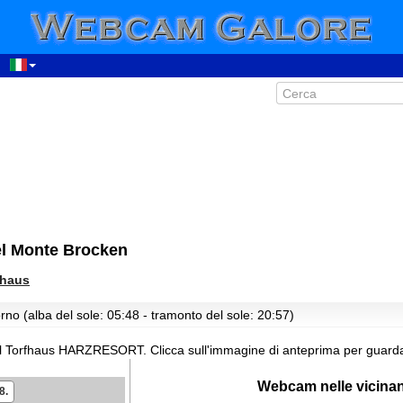
00:08
el Monte Brocken
01:08
02:08
fhaus
03:08
rno (alba del sole: 05:48 - tramonto del sole: 20:57)
04:08
05:08
al Torfhaus HARZRESORT.
Clicca sull'immagine di anteprima per guard
06:08
Webcam nelle vicina
8.
07:08