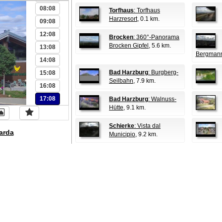
08:08
Torfhaus
: Torfhaus
Harzresort
, 0.1 km.
09:08
12:08
Brocken
: 360°-Panorama
Brocken Gipfel
, 5.6 km.
13:08
Bergman
14:08
Bad Harzburg
: Burgberg-
15:08
Seilbahn
, 7.9 km.
16:08
17:08
Bad Harzburg
: Walnuss-
Hütte
, 9.1 km.
Schierke
: Vista dal
arda
Municipio
, 9.2 km.