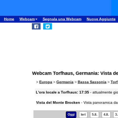
Home
Webcam
Segnala una Webcam
Nuove Aggiunte
Webcam Torfhaus, Germania: Vista d
>
Europa
>
Germania
>
Bassa Sassonia
>
Tor
L'ora locale a Torfhaus: 17:35
- attualmente gio
Vista del Monte Brocken
- Vista panoramica d
Oggi
Ieri
5.8.
4.8.
3.