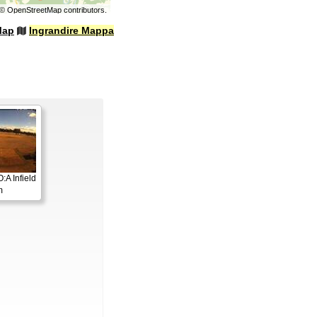
©
OpenStreetMap
contributors.
Map
Ingrandire Mappa
A Infield
m