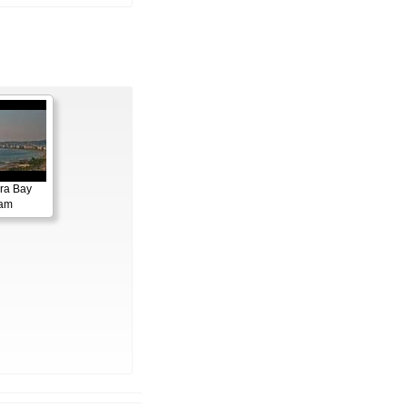
ora Bay
cam