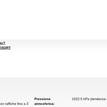
ato?
RESORT
Pressione
1022.5 hPa (tendenza a
n raffiche fino a 3
atmosferica: