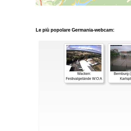
Le più popolare Germania-webcam:
Wacken:
Bernburg (
Festivalgelände W:O:A
Karlspl