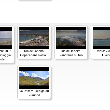
en: 180°
Rio de Janeiro:
Rio de Janeiro:
Vlora: Vl
piaggia
Copacabana Posto 6
Panorama su Rio
Live
rder
Val-d'Isère: Refuge du
Prariond