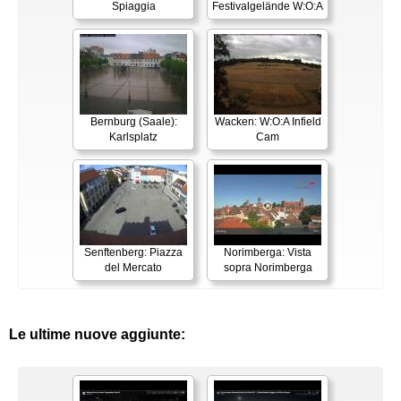
Spiaggia
Festivalgelände W:O:A
Bernburg (Saale):
Wacken: W:O:A Infield
Karlsplatz
Cam
Senftenberg: Piazza
Norimberga: Vista
del Mercato
sopra Norimberga
Le ultime nuove aggiunte: