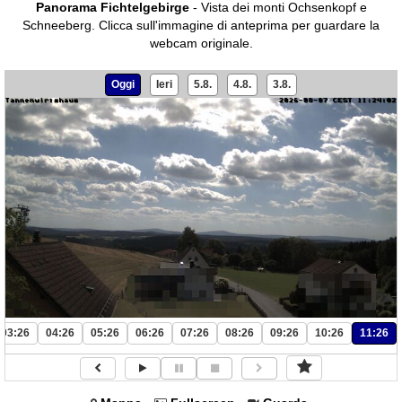
Panorama Fichtelgebirge
- Vista dei monti Ochsenkopf e
Schneeberg.
Clicca sull'immagine di anteprima per guardare la
webcam originale.
Oggi
Ieri
5.8.
4.8.
3.8.
03:26
04:26
05:26
06:26
07:26
08:26
09:26
10:26
11:26