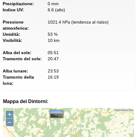
Precipitazione:
0 mm
Indice UV:
6.6 (alto)
Pressione
1021.4 hPa (tendenza al rialzo)
atmosferica:
Umidità:
53 %
Visibilità:
10 km
Alba del sole:
05:51
Tramonto del sole:
20:47
Alba lunare:
23:53
Tramonto della
16:19
luna:
Mappa dei Dintorni:
+
−