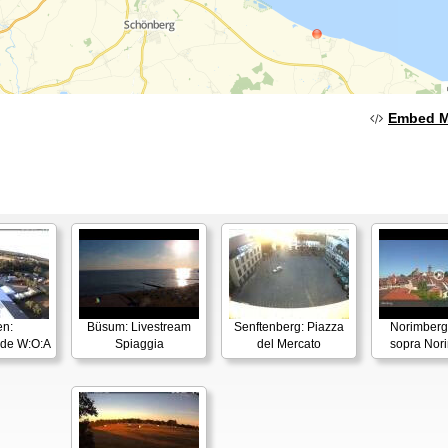
Embed 
n:
Büsum: Livestream
Senftenberg: Piazza
Norimberga
nde W:O:A
Spiaggia
del Mercato
sopra Nor