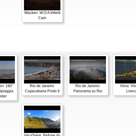
Wacken: W:O:A Infield
Cam
en: 180°
Rio de Janeiro:
Rio de Janeiro:
Vlora: Vl
piaggia
Copacabana Posto 6
Panorama su Rio
Live
rder
Val-d'Isère: Refuge du