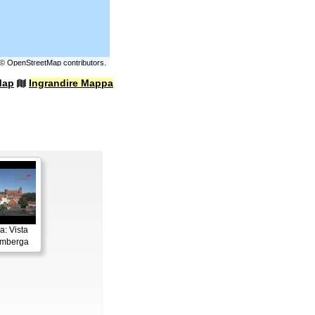
©
OpenStreetMap
contributors.
Map
Ingrandire Mappa
: Vista
imberga