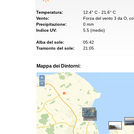
Temperatura:
12.4° C - 21.6° C
Vento:
Forza del vento 3 da O, con
Precipitazione:
0 mm
Indice UV:
5.5 (medio)
Alba del sole:
05:42
Tramonto del sole:
21:05
Mappa dei Dintorni:
+
−