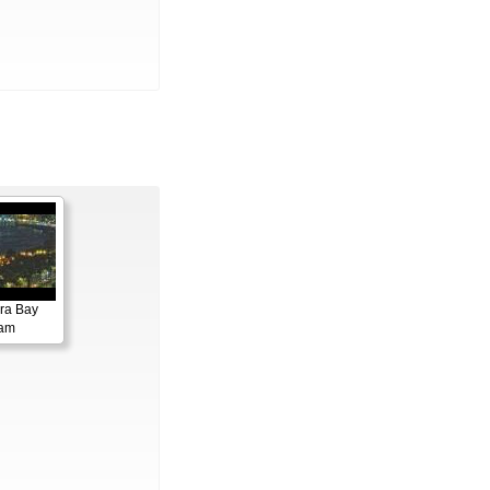
ora Bay
cam