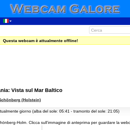
Questa webcam è attualmente offline!
a: Vista sul Mar Baltico
Schönberg (Holstein)
tualmente giorno (alba del sole: 05:41 - tramonto del sole: 21:05)
chönberg-Holm.
Clicca sull'immagine di anteprima per guardare la webc