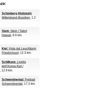
nze:
Schönberg (Holstein)
:
Mittelstrand Brasilien
, 1.2
Stein
: Stein / Tatort
Hawaii
, 6.6 km.
Kiel
: Vista dal Leuchtturm
Friedrichsort
, 12.3 km.
Schilksee
: Livello
dell'Acqua Kiel /
, 12.9 km.
Schwentinental
: Freibad
Schwentinental
, 17.2 km.