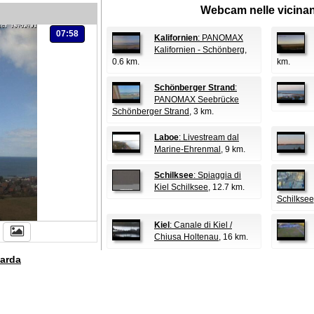
Webcam nelle vicina
07:58
Kalifornien
: PANOMAX
Kalifornien - Schönberg
,
0.6 km.
km.
Schönberger Strand
:
PANOMAX Seebrücke
Schönberger Strand
, 3 km.
Laboe
: Livestream dal
Marine-Ehrenmal
, 9 km.
Schilksee
: Spiaggia di
Kiel Schilksee
, 12.7 km.
Schilksee
Kiel
: Canale di Kiel /
Chiusa Holtenau
, 16 km.
arda