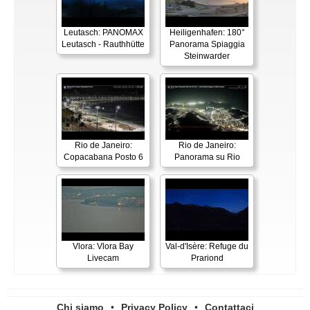
Leutasch: PANOMAX
Heiligenhafen: 180°
Leutasch - Rauthhütte
Panorama Spiaggia
Steinwarder
Rio de Janeiro:
Rio de Janeiro:
Copacabana Posto 6
Panorama su Rio
Vlora: Vlora Bay
Val-d'Isère: Refuge du
Livecam
Prariond
Chi siamo
•
Privacy Policy
•
Contattaci