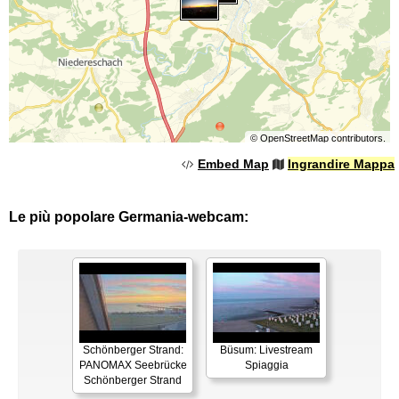
©
OpenStreetMap
contributors.
Embed Map
Ingrandire Mappa
Le più popolare Germania-webcam:
Schönberger Strand:
Büsum: Livestream
PANOMAX Seebrücke
Spiaggia
Schönberger Strand