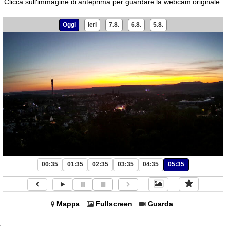
Clicca sull'immagine di anteprima per guardare la webcam originale.
Oggi
Ieri
7.8.
6.8.
5.8.
00:35
01:35
02:35
03:35
04:35
05:35
Mappa
Fullscreen
Guarda