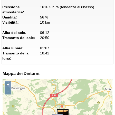
Pressione
1016.5 hPa (tendenza al ribasso)
atmosferica:
Umidità:
56 %
Visibilità:
10 km
Alba del sole:
06:12
Tramonto del sole:
20:50
Alba lunare:
01:07
Tramonto della
18:42
luna:
Mappa dei Dintorni:
+
−