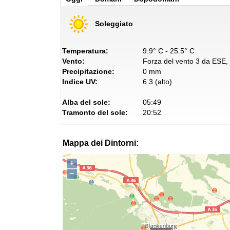
Soleggiato
Temperatura:
9.9° C - 25.5° C
Vento:
Forza del vento 3 da ESE, c
Precipitazione:
0 mm
Indice UV:
6.3 (alto)
Alba del sole:
05:49
Tramonto del sole:
20:52
Mappa dei Dintorni:
+
−