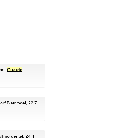
 km.
Guarda
dorf Blauvogel
, 22.7
ölfmorgental
, 24.4