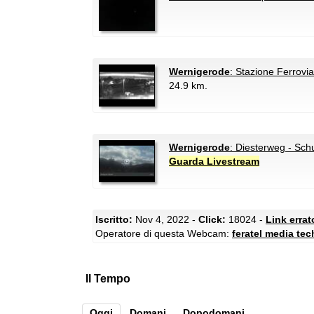
Wernigerode
: Stazione Ferrovi
24.9 km.
Wernigerode
: Diesterweg - Sch
Guarda Livestream
Iscritto:
Nov 4, 2022 -
Click:
18024 -
Link erra
Operatore di questa Webcam:
feratel media te
Il Tempo
Oggi
Domani
Dopodomani