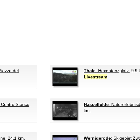
Piazza del
Thale
: Hexentanzplatz
, 9.9
Livestream
Centro Storico
,
Hasselfelde
: Naturerlebnis
km.
one
, 24.1 km.
Wernigerode
: Skigebiet Zw