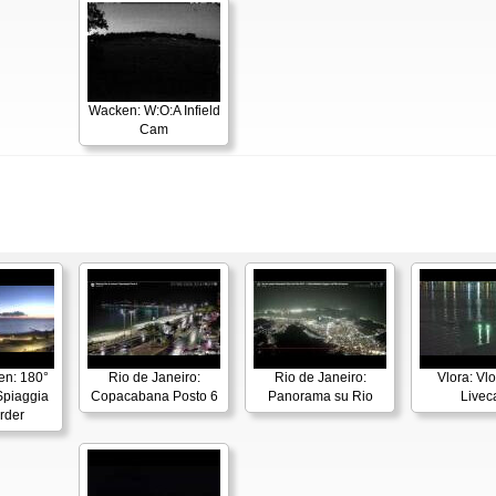
Wacken: W:O:A Infield
Cam
en: 180°
Rio de Janeiro:
Rio de Janeiro:
Vlora: Vl
piaggia
Copacabana Posto 6
Panorama su Rio
Live
rder