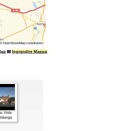
©
OpenStreetMap
contributors.
Map
Ingrandire Mappa
: Vista
imberga