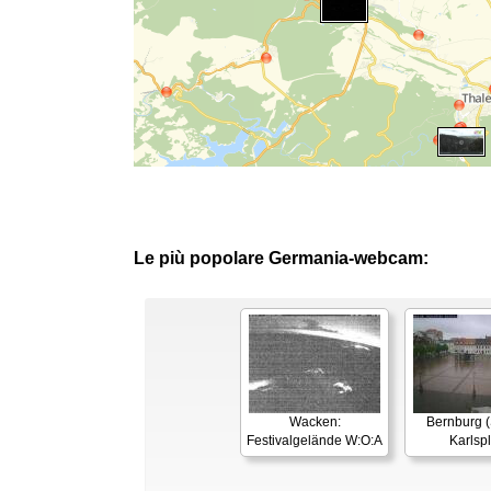
Le più popolare Germania-webcam:
Wacken:
Bernburg (
Festivalgelände W:O:A
Karlspl