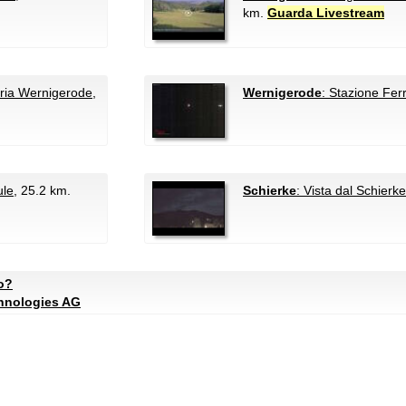
km.
Guarda Livestream
aria Wernigerode
,
Wernigerode
: Stazione Ferr
ule
, 25.2 km.
Schierke
: Vista dal Schierk
to?
chnologies AG