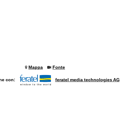
Mappa
Fonte
one con:
feratel media technologies AG