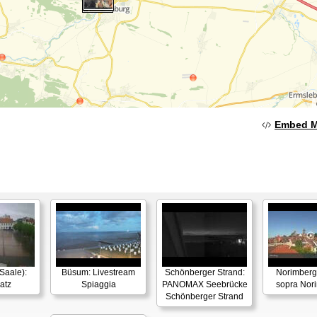
Embed 
Saale):
Büsum: Livestream
Schönberger Strand:
Norimberga
atz
Spiaggia
PANOMAX Seebrücke
sopra Nor
Schönberger Strand