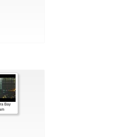
ora Bay
cam