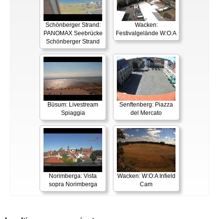
Schönberger Strand:
Wacken:
PANOMAX Seebrücke
Festivalgelände W:O:A
Schönberger Strand
Büsum: Livestream
Senftenberg: Piazza
Spiaggia
del Mercato
Norimberga: Vista
Wacken: W:O:A Infield
sopra Norimberga
Cam