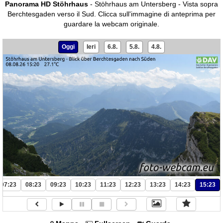
Panorama HD Stöhrhaus
- Stöhrhaus am Untersberg - Vista sopra
Berchtesgaden verso il Sud.
Clicca sull'immagine di anteprima per
guardare la webcam originale.
Oggi
Ieri
6.8.
5.8.
4.8.
07:23
08:23
09:23
10:23
11:23
12:23
13:23
14:23
15:23