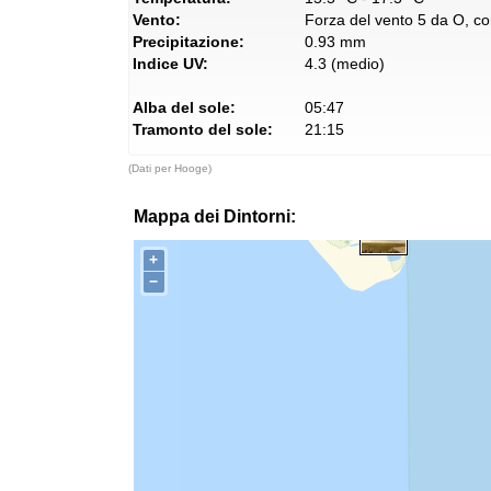
Vento:
Forza del vento 5 da O, con
Precipitazione:
0.93 mm
Indice UV:
4.3 (medio)
Alba del sole:
05:47
Tramonto del sole:
21:15
(Dati per Hooge)
Mappa dei Dintorni:
+
−