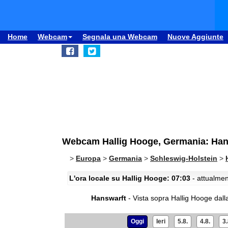
Home
Webcam
Segnala una Webcam
Nuove Aggiunte
Webcam Hallig Hooge, Germania: Han
>
Europa
>
Germania
>
Schleswig-Holstein
>
L'ora locale su Hallig Hooge: 07:03
- attualmen
Hanswarft
- Vista sopra Hallig Hooge dall
Oggi
Ieri
5.8.
4.8.
3.