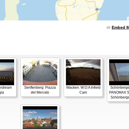
Embed 
estream
Senftenberg: Piazza
Wacken: W:O:A Infield
Schönberger
gia
del Mercato
Cam
PANOMAX S
Schönberge