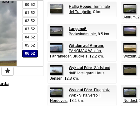
00:52
Hallig Hooge
: Terminale
del Traghetto
, 0 km.
01:52
Amrum
, 
02:52
Langeneß
:
03:52
Bockwindmühle
, 8.5 km.
04:52
05:52
Wittdün auf Amrum
:
PANOMAX Wittdün,
06:52
Fähranleger, Brücke 1
, 12.2 km.
Wittdün
, 
Wyk auf Föhr
: Südstand
dall'Hotel garni Haus
Jensen
, 12.8 km.
arda
Wyk auf Föhr
: Flugplatz
Wyk - Vista verso il
Nordovest
, 13.1 km.
Nordest
, 