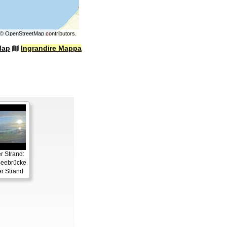
©
OpenStreetMap
contributors.
Map
Ingrandire Mappa
 Strand:
eebrücke
r Strand