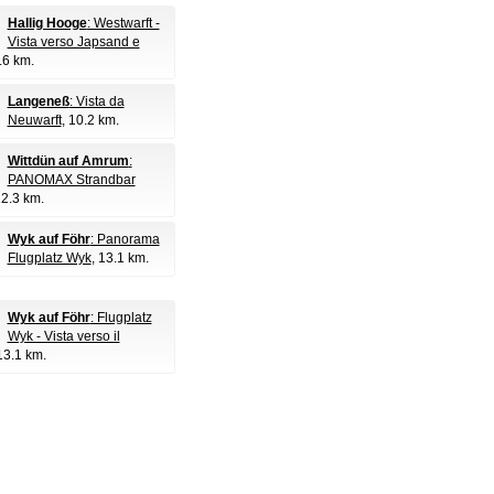
Hallig Hooge
: Westwarft -
Vista verso Japsand e
2.6 km.
Langeneß
: Vista da
Neuwarft
, 10.2 km.
Wittdün auf Amrum
:
PANOMAX Strandbar
12.3 km.
Wyk auf Föhr
: Panorama
Flugplatz Wyk
, 13.1 km.
Wyk auf Föhr
: Flugplatz
Wyk - Vista verso il
13.1 km.