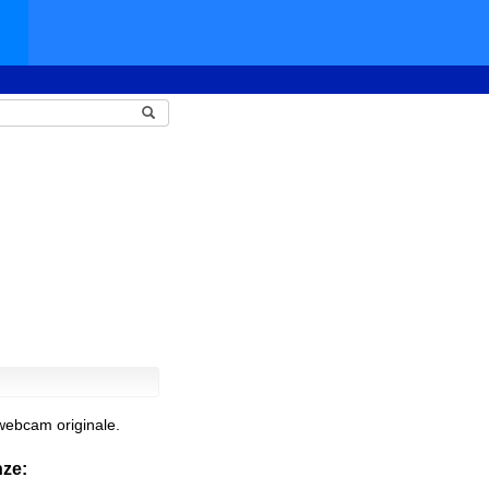
webcam originale.
nze: