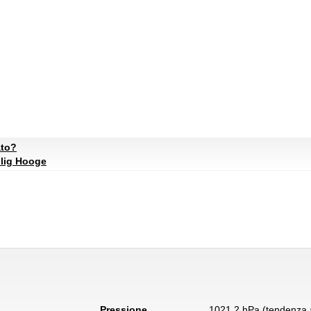
ato?
llig Hooge
Pressione
1021.2 hPa (tendenza a