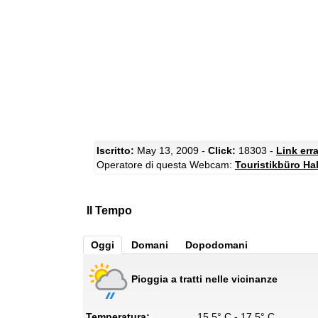
Iscritto:
May 13, 2009 -
Click:
18303 -
Link err
Operatore di questa Webcam:
Touristikbüro Ha
Il Tempo
Oggi
Domani
Dopodomani
Pioggia a tratti nelle vicinanze
Temperatura:
15.5° C - 17.5° C