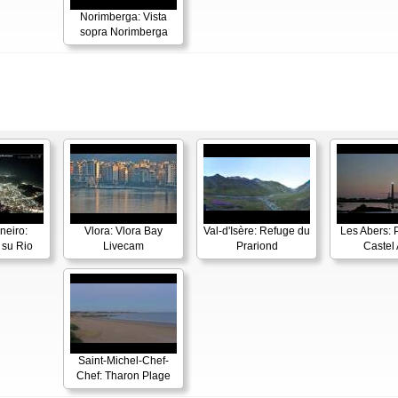
Norimberga: Vista
sopra Norimberga
neiro:
Vlora: Vlora Bay
Val-d'Isère: Refuge du
Les Abers: 
su Rio
Livecam
Prariond
Castel 
Saint-Michel-Chef-
Chef: Tharon Plage