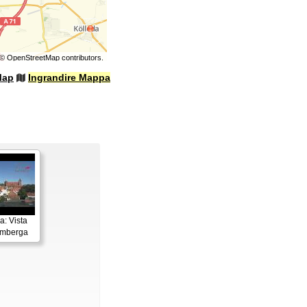
©
OpenStreetMap
contributors.
Map
Ingrandire Mappa
: Vista
imberga