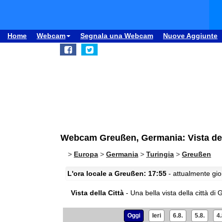
Home
Webcam
Segnala una Webcam
Nuove Aggiunte
Webcam Greußen, Germania: Vista del
>
Europa
>
Germania
>
Turingia
>
Greußen
L'ora locale a Greußen: 17:55
- attualmente gio
Vista della Città
- Una bella vista della città di
Oggi
Ieri
6.8.
5.8.
4.