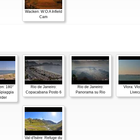
Wacken: W:O:A Infield
Cam
en: 180°
Rio de Janeiro:
Rio de Janeiro:
Vlora: Vl
piaggia
Copacabana Posto 6
Panorama su Rio
Live
rder
Val-d'Isère: Refuge du