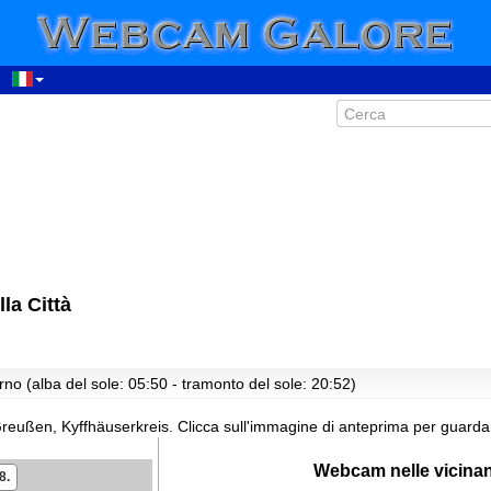
la Città
00:53
01:53
02:53
rno (alba del sole: 05:50 - tramonto del sole: 20:52)
03:53
04:53
 Greußen, Kyffhäuserkreis.
Clicca sull'immagine di anteprima per guarda
05:53
Webcam nelle vicina
06:53
8.