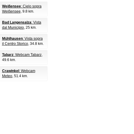
Weißensee
: Cielo sopra
Weißensee
, 9.8 km.
Bad Langensalza
: Vista
dal Municipio
, 25 km.
Mühlhausen
: Vista sopra
il Centro Storico
, 34.8 km.
Tabarz
: Webcam Tabarz
,
49.6 km.
Crawinkel
: Webcam
Meteo
, 51.4 km.