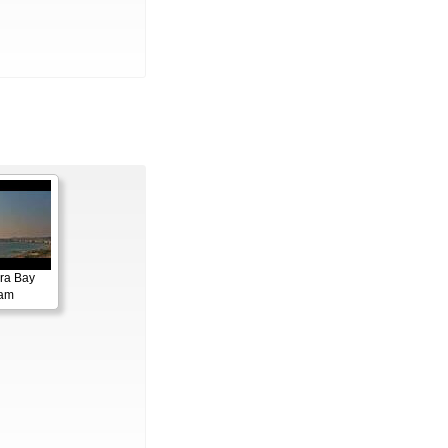
ora Bay
cam