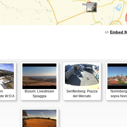
Embed 
n:
Büsum: Livestream
Senftenberg: Piazza
Norimberga
nde W:O:A
Spiaggia
del Mercato
sopra Nor