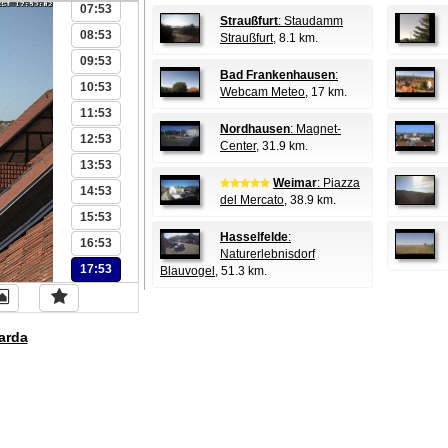
07:53
Straußfurt
: Staudamm
08:53
Straußfurt
, 8.1 km.
09:53
Bad Frankenhausen
:
10:53
Webcam Meteo
, 17 km.
11:53
Nordhausen
: Magnet-
12:53
Center
, 31.9 km.
13:53
Weimar
: Piazza
14:53
del Mercato
, 38.9 km.
15:53
Hasselfelde
:
16:53
Naturerlebnisdorf
17:53
Blauvogel
, 51.3 km.
arda