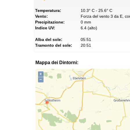
Temperatura:
10.3° C - 25.6° C
Vento:
Forza del vento 3 da E, con
Precipitazione:
0 mm
Indice UV:
6.4 (alto)
Alba del sole:
05:51
Tramonto del sole:
20:51
Mappa dei Dintorni:
+
−