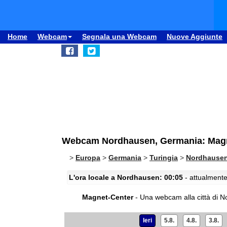
Home
Webcam
Segnala una Webcam
Nuove Aggiunte
Webcam Nordhausen, Germania: Magn
>
Europa
>
Germania
>
Turingia
>
Nordhause
L'ora locale a Nordhausen: 00:05
- attualmente
Magnet-Center
- Una webcam alla città di 
Ieri
5.8.
4.8.
3.8.