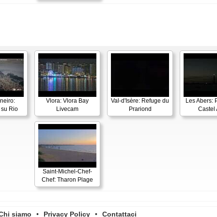
neiro:
Vlora: Vlora Bay
Val-d'Isère: Refuge du
Les Abers: 
su Rio
Livecam
Prariond
Castel 
Saint-Michel-Chef-
Chef: Tharon Plage
Chi siamo
•
Privacy Policy
•
Contattaci