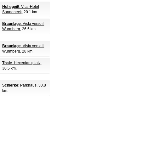
Hohegeiß
: Vital-Hotel
Sonneneck
, 20.1 km.
Braunlage
: Vista verso il
Wurmberg
, 26.5 km.
Braunlage
: Vista verso il
Wurmberg
, 28 km.
Thale
: Hexentanzplatz
,
30.5 km.
Schierke
: Parkhaus
, 30.8
km.