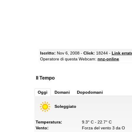
Iscritto:
Nov 6, 2008 -
Click:
18244 -
Link erra
Operatore di questa Webcam:
nnz-online
Il Tempo
Oggi
Domani
Dopodomani
Soleggiato
Temperatura:
9.3° C - 22.7° C
Vento:
Forza del vento 3 da O