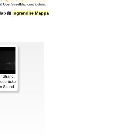
©
OpenStreetMap
contributors.
Map
Ingrandire Mappa
 Strand:
eebrücke
r Strand