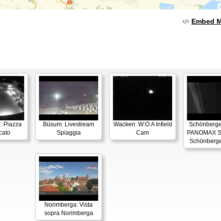
Embed 
: Piazza
Büsum: Livestream
Wacken: W:O:A Infield
Schönberger
cato
Spiaggia
Cam
PANOMAX S
Schönberge
Norimberga: Vista
sopra Norimberga