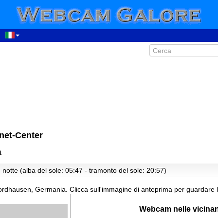
00:51
01:51
02:51
03:51
04:51
05:51
06:51
07:51
08:51
et-Center
09:51
10:51
n
11:51
 notte (alba del sole: 05:47 - tramonto del sole: 20:57)
12:51
13:51
Nordhausen, Germania.
Clicca sull'immagine di anteprima per guardare 
14:51
Webcam nelle vicina
15:51