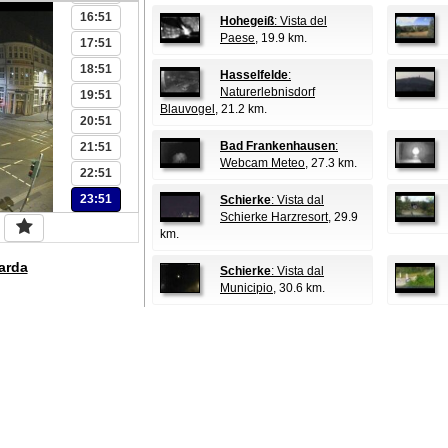
16:51
Hohegeiß
: Vista del
Paese
, 19.9 km.
17:51
18:51
Hasselfelde
:
Naturerlebnisdorf
19:51
Blauvogel
, 21.2 km.
20:51
Bad Frankenhausen
:
21:51
Webcam Meteo
, 27.3 km.
22:51
23:51
Schierke
: Vista dal
Schierke Harzresort
, 29.9
km.
arda
Schierke
: Vista dal
Municipio
, 30.6 km.