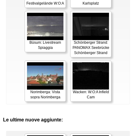
Festivalgelände W:O:A
Karlsplatz
Büsum: Livestream
Schönberger Strand:
Spiaggia
PANOMAX Seebrücke
Schönberger Strand
Norimberga: Vista
Wacken: W:O:A Infield
sopra Norimberga
Cam
Le ultime nuove aggiunte: