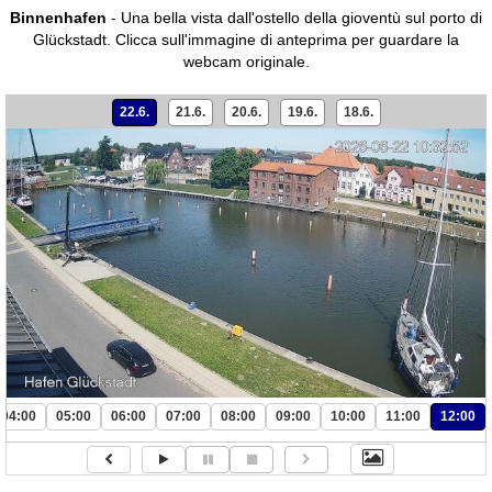
Binnenhafen
- Una bella vista dall'ostello della gioventù sul porto di
Glückstadt.
Clicca sull'immagine di anteprima per guardare la
webcam originale.
22.6.
21.6.
20.6.
19.6.
18.6.
04:00
05:00
06:00
07:00
08:00
09:00
10:00
11:00
12:00