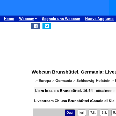
Home
Webcam
Segnala una Webcam
Nuove Aggiunte
Webcam Brunsbüttel, Germania: Livest
>
Europa
>
Germania
>
Schleswig-Holstein
>
L'ora locale a Brunsbüttel: 16:54
- attualmente 
Livestream Chiusa Brunsbüttel /Canale di Kiel
Oggi
Ieri
7.8.
6.8.
5.