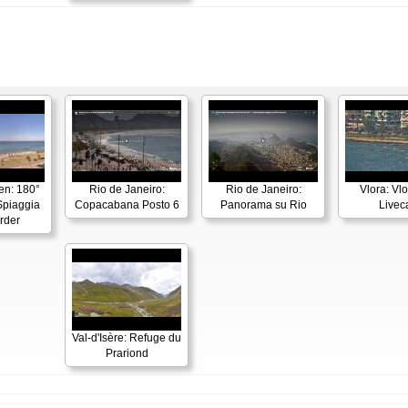
en: 180°
Rio de Janeiro:
Rio de Janeiro:
Vlora: Vl
piaggia
Copacabana Posto 6
Panorama su Rio
Live
rder
Val-d'Isère: Refuge du
Prariond