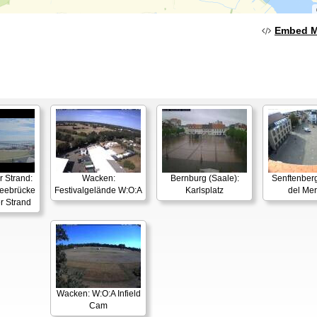
Embed 
 Strand:
Wacken:
Bernburg (Saale):
Senftenberg
ebrücke
Festivalgelände W:O:A
Karlsplatz
del Mer
r Strand
Wacken: W:O:A Infield
Cam