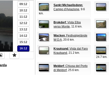
09:12
Sankt Michaelisdonn
:
Campo d'Aviazione
, 9.6
10:12
km.
11:12
Brokdorf
: Vista Elba
12:12
verso Monte
, 11.6 km.
13:12
Wacken
: Festivalgelände
14:12
W:O:A
, 20.6 km.
15:12
16:12
Krautsand
: Vista dal Faro
Krautsand
, 21.2 km.
24.7 km.
arda
Meldorf
: Chiusa del Porto
di Meldorf
, 25.6 km.