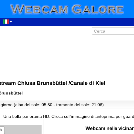
00:12
01:12
ream Chiusa Brunsbüttel /Canale di Kiel
02:12
03:12
Brunsbüttel
04:12
giorno (alba del sole: 05:50 - tramonto del sole: 21:06)
05:12
06:12
- Una bella panorama HD.
Clicca sull'immagine di anteprima per guard
07:12
Webcam nelle vicina
8.
08:12