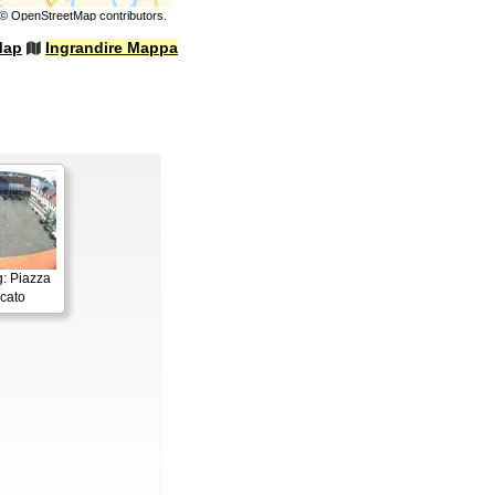
©
OpenStreetMap
contributors.
Map
Ingrandire Mappa
: Piazza
cato