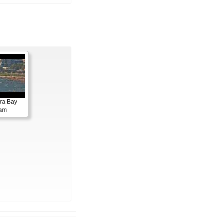
ora Bay
cam