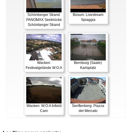
Schönberger Strand:
Büsum: Livestream
PANOMAX Seebrücke
Spiaggia
Schönberger Strand
Wacken:
Bernburg (Saale):
Festivalgelände W:O:A
Karlsplatz
Wacken: W:O:A Infield
Senftenberg: Piazza
Cam
del Mercato