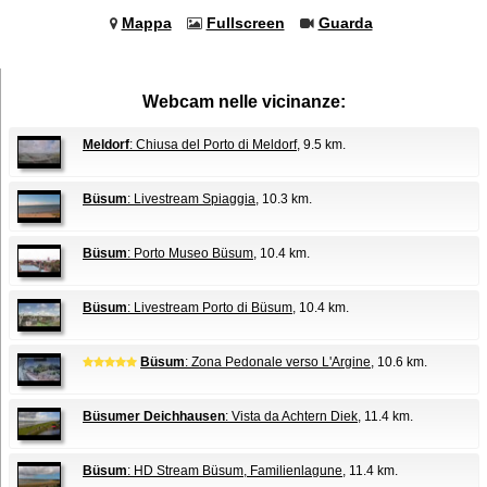
Mappa
Fullscreen
Guarda
Webcam nelle vicinanze:
Meldorf
: Chiusa del Porto di Meldorf
, 9.5 km.
Büsum
: Livestream Spiaggia
, 10.3 km.
Büsum
: Porto Museo Büsum
, 10.4 km.
Büsum
: Livestream Porto di Büsum
, 10.4 km.
Büsum
: Zona Pedonale verso L'Argine
, 10.6 km.
Büsumer Deichhausen
: Vista da Achtern Diek
, 11.4 km.
Büsum
: HD Stream Büsum, Familienlagune
, 11.4 km.