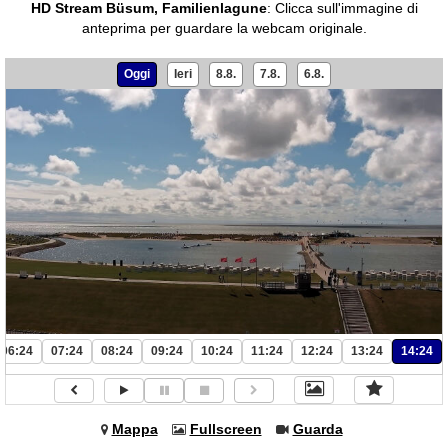
HD Stream Büsum, Familienlagune
:
Clicca sull'immagine di
anteprima per guardare la webcam originale.
Oggi
Ieri
8.8.
7.8.
6.8.
06:24
07:24
08:24
09:24
10:24
11:24
12:24
13:24
14:24
Mappa
Fullscreen
Guarda