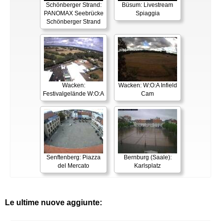
Schönberger Strand:
Büsum: Livestream
PANOMAX Seebrücke
Spiaggia
Schönberger Strand
Wacken:
Wacken: W:O:A Infield
Festivalgelände W:O:A
Cam
Senftenberg: Piazza
Bernburg (Saale):
del Mercato
Karlsplatz
Le ultime nuove aggiunte: