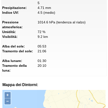
5
Precipitazione:
4.71 mm
Indice UV:
4.5 (medio)
Pressione
1014.6 hPa (tendenza al rialzo)
atmosferica:
Umidità:
72 %
Visibilità:
9.2 km
Alba del sole:
05:53
Tramonto del sole:
21:06
Alba lunare:
01:30
Tramonto della
20:10
luna:
Mappa dei Dintorni:
+
−