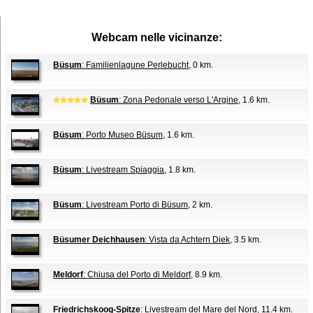
Webcam nelle vicinanze:
Büsum
: Familienlagune Perlebucht
, 0 km.
Büsum
: Zona Pedonale verso L'Argine
, 1.6 km.
Büsum
: Porto Museo Büsum
, 1.6 km.
Büsum
: Livestream Spiaggia
, 1.8 km.
Büsum
: Livestream Porto di Büsum
, 2 km.
Büsumer Deichhausen
: Vista da Achtern Diek
, 3.5 km.
Meldorf
: Chiusa del Porto di Meldorf
, 8.9 km.
Friedrichskoog-Spitze
: Livestream del Mare del Nord
, 11.4 km.