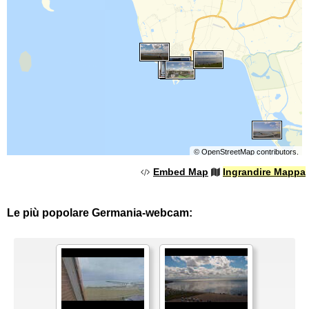
©
OpenStreetMap
contributors.
Embed Map
Ingrandire Mappa
Le più popolare Germania-webcam: